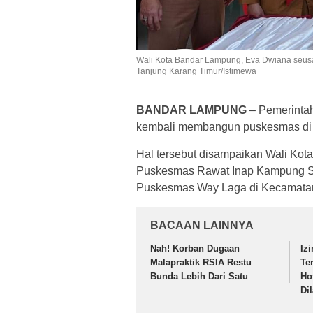
Wali Kota Bandar Lampung, Eva Dwiana seu
Tanjung Karang Timur/Istimewa
BANDAR LAMPUNG
– Pemerinta
kembali membangun puskesmas di 
Hal tersebut disampaikan Wali Ko
Puskesmas Rawat Inap Kampung S
Puskesmas Way Laga di Kecamata
BACAAN LAINNYA
Nah! Korban Dugaan
Iz
Malapraktik RSIA Restu
Te
Bunda Lebih Dari Satu
Ho
Di