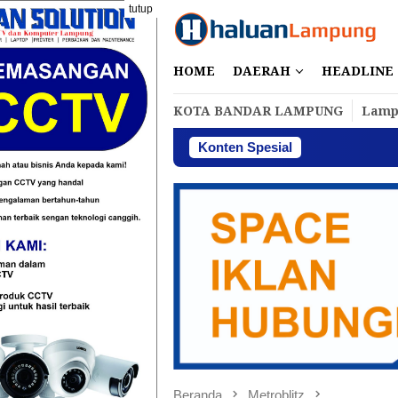
Loncat
tutup
ke
konten
HOME
DAERAH
HEADLINE
KOTA BANDAR LAMPUNG
Lamp
Konten Spesial
Perbakin Lampun
Beranda
Metroblitz