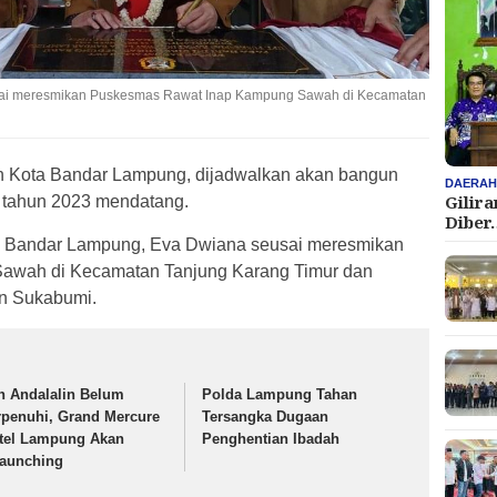
sai meresmikan Puskesmas Rawat Inap Kampung Sawah di Kecamatan
h Kota Bandar Lampung, dijadwalkan akan bangun
DAERA
Gilir
tahun 2023 mendatang.
Diber
ta Bandar Lampung, Eva Dwiana seusai meresmikan
awah di Kecamatan Tanjung Karang Timur dan
n Sukabumi.
in Andalalin Belum
Polda Lampung Tahan
rpenuhi, Grand Mercure
Tersangka Dugaan
tel Lampung Akan
Penghentian Ibadah
launching