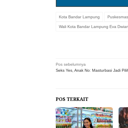
Kota Bandar Lampung
Puskesma
Wali Kota Bandar Lampung Eva Dwia
Navigasi
Pos sebelumnya
Seks Yes, Anak No: Masturbasi Jadi Pil
pos
POS TERKAIT