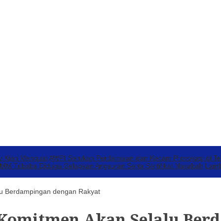
v Kian Menguat
AWPI Serukan Perdamaian dan Kecam Provokasi di T
 Tubaba Diduga Gelapkan Angsuran Serta Sertifikat Nasabah
Lamb
u Berdampingan dengan Rakyat
Komitmen Akan Selalu Ber