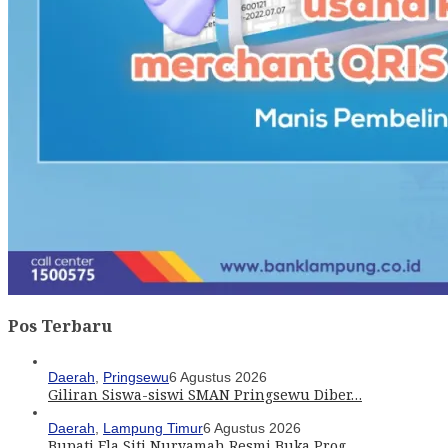
Pos Terbaru
Daerah
,
Pringsewu
6 Agustus 2026
Giliran Siswa-siswi SMAN Pringsewu Diber…
Daerah
,
Lampung Timur
6 Agustus 2026
Bupati Ela Siti Nuryamah Resmi Buka Prog…