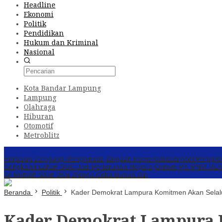
Headline
Ekonomi
Politik
Pendidikan
Hukum dan Kriminal
Nasional
Kota Bandar Lampung
Lampung
Olahraga
Hiburan
Otomotif
Metroblitz
Konten Spesial
Perbakin Lampung Menghindar, Dugaan Komersialisasi Aset Pempro
Sengkarut Lahan SGC Jadi Pertaruhan Negara
Oknum PT. PNM ULAMM
ke Rumah Sakit Usai Diduga Coba Bunuh Diri
Beranda
Politik
Kader Demokrat Lampura Komitmen Akan Selal
Kader Demokrat Lampura 