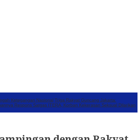
engah Ketegangan Nasional
Triga Rakyat Guncang Jakarta:
annya Respons Satgas ITERA, Korban Kekerasan Seksual Dilarikan
dampingan dengan Rakyat