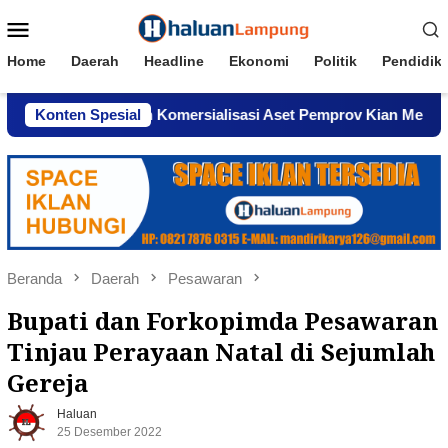
Loncat
Menu
ke
Mobile
konten
Home
Daerah
Headline
Ekonomi
Politik
Pendidik
indar, Dugaan Komersialisasi Aset Pemprov Kian Menguat
Konten Spesial
Beranda
Daerah
Pesawaran
Bupati dan Forkopimda Pesawaran
Tinjau Perayaan Natal di Sejumlah
Gereja
Haluan
25 Desember 2022