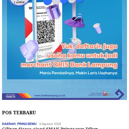
POS TERBARU
DAERAH
,
PRINGSEWU
6 Agustus 2026
Giliran Siswa-siswi SMAN Pringsewu Diber…