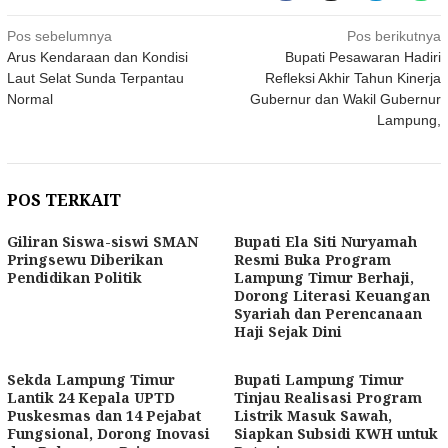
Navigasi
Pos sebelumnya
Pos berikutnya
Arus Kendaraan dan Kondisi
Bupati Pesawaran Hadiri
pos
Laut Selat Sunda Terpantau
Refleksi Akhir Tahun Kinerja
Normal
Gubernur dan Wakil Gubernur
Lampung,
POS TERKAIT
Giliran Siswa-siswi SMAN
Bupati Ela Siti Nuryamah
Pringsewu Diberikan
Resmi Buka Program
Pendidikan Politik
Lampung Timur Berhaji,
Dorong Literasi Keuangan
Syariah dan Perencanaan
Haji Sejak Dini
Sekda Lampung Timur
Bupati Lampung Timur
Lantik 24 Kepala UPTD
Tinjau Realisasi Program
Puskesmas dan 14 Pejabat
Listrik Masuk Sawah,
Fungsional, Dorong Inovasi
Siapkan Subsidi KWH untuk