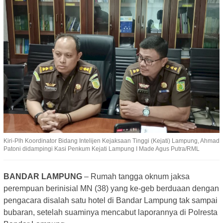
Kiri-Plh Koordinator Bidang Intelijen Kejaksaan Tinggi (Kejati) Lampung, Ahmad
Patoni didampingi Kasi Penkum Kejati Lampung I Made Agus Putra/RML
BANDAR LAMPUNG
– Rumah tangga oknum jaksa
perempuan berinisial MN (38) yang ke-geb berduaan dengan
pengacara disalah satu hotel di Bandar Lampung tak sampai
bubaran, setelah suaminya mencabut laporannya di Polresta