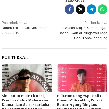
SEBARKAN
Navigasi
Pos sebelumnya
Pos berikutnya
Nataru Picu Inflasi Desember
Istri Susah Diajak Berhubungan
pos
2022 5,51%
Badan, Ayah di Pringsewu Tega
Cabuli Anak Kandung
POS TERKAIT
Simpan 10 Butir Ekstasi,
Pelarian Sang “Spesialis
Pria Berstatus Mahasiswa
Dinamo” Berakhir, Polsek
Diamankan Satresnarkoba
Banjar Agung Ringkus
Polres Tulang Bawang
Buronan Maut Di Tengah