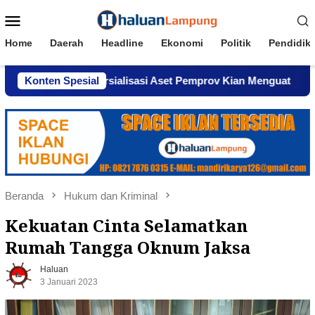
Loncat
Menu
ke
Mobile
konten
Home
Daerah
Headline
Ekonomi
Politik
Pendidik
ugaan Komersialisasi Aset Pemprov Kian Menguat
Konten Spesial
AWPI
Beranda
Hukum dan Kriminal
Kekuatan Cinta Selamatkan
Rumah Tangga Oknum Jaksa
Haluan
3 Januari 2023