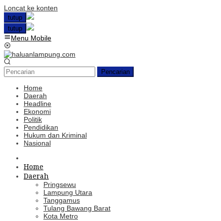
Loncat ke konten
tutup
tutup
Menu Mobile
Pencarian
Home
Daerah
Headline
Ekonomi
Politik
Pendidikan
Hukum dan Kriminal
Nasional
Home
Daerah
Pringsewu
Lampung Utara
Tanggamus
Tulang Bawang Barat
Kota Metro