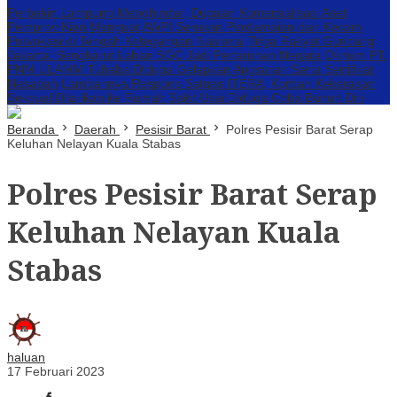
Perbakin Lampung Menghindar, Dugaan Komersialisasi Aset
Pemprov Kian Menguat
AWPI Serukan Perdamaian dan Kecam
Provokasi di Tengah Ketegangan Nasional
Triga Rakyat Guncang
Jakarta: Sengkarut Lahan SGC Jadi Pertaruhan Negara
Oknum PT.
PNM ULAMM Tubaba Diduga Gelapkan Angsuran Serta Sertifikat
Nasabah
Lambannya Respons Satgas ITERA, Korban Kekerasan
Seksual Dilarikan ke Rumah Sakit Usai Diduga Coba Bunuh Diri
Beranda
Daerah
Pesisir Barat
Polres Pesisir Barat Serap
Keluhan Nelayan Kuala Stabas
Polres Pesisir Barat Serap
Keluhan Nelayan Kuala
Stabas
haluan
17 Februari 2023