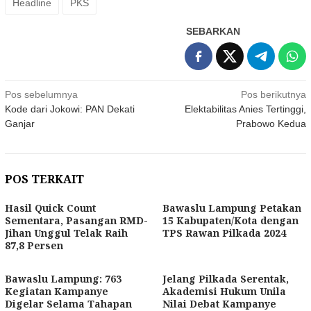
Headline
PKS
SEBARKAN
Navigasi
Pos sebelumnya
Pos berikutnya
Kode dari Jokowi: PAN Dekati
Elektabilitas Anies Tertinggi,
pos
Ganjar
Prabowo Kedua
POS TERKAIT
Hasil Quick Count
Bawaslu Lampung Petakan
Sementara, Pasangan RMD-
15 Kabupaten/Kota dengan
Jihan Unggul Telak Raih
TPS Rawan Pilkada 2024
87,8 Persen
Bawaslu Lampung: 763
Jelang Pilkada Serentak,
Kegiatan Kampanye
Akademisi Hukum Unila
Digelar Selama Tahapan
Nilai Debat Kampanye