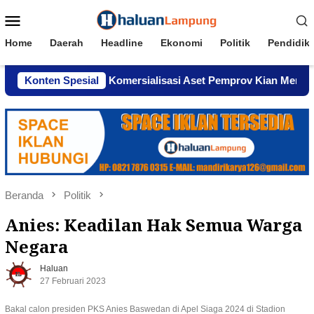
Loncat
Menu
ke
Mobile
konten
Home
Daerah
Headline
Ekonomi
Politik
Pendidik
ndar, Dugaan Komersialisasi Aset Pemprov Kian Menguat
Konten Spesial
Beranda
Politik
Anies: Keadilan Hak Semua Warga
Negara
Haluan
27 Februari 2023
Bakal calon presiden PKS Anies Baswedan di Apel Siaga 2024 di Stadion