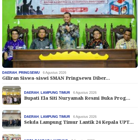
DAERAH
,
PRINGSEWU
6 Agustus 2026
Giliran Siswa-siswi SMAN Pringsewu Diber…
DAERAH
,
LAMPUNG TIMUR
6 Agustus 2026
Bupati Ela Siti Nuryamah Resmi Buka Prog…
DAERAH
,
LAMPUNG TIMUR
6 Agustus 2026
Sekda Lampung Timur Lantik 24 Kepala UPT…