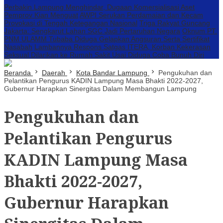
Perbakin Lampung Menghindar, Dugaan Komersialisasi Aset
Pemprov Kian Menguat
AWPI Serukan Perdamaian dan Kecam
Provokasi di Tengah Ketegangan Nasional
Triga Rakyat Guncang
Jakarta: Sengkarut Lahan SGC Jadi Pertaruhan Negara
Oknum PT.
PNM ULAMM Tubaba Diduga Gelapkan Angsuran Serta Sertifikat
Nasabah
Lambannya Respons Satgas ITERA, Korban Kekerasan
Seksual Dilarikan ke Rumah Sakit Usai Diduga Coba Bunuh Diri
Beranda
Daerah
Kota Bandar Lampung
Pengukuhan dan
Pelantikan Pengurus KADIN Lampung Masa Bhakti 2022-2027,
Gubernur Harapkan Sinergitas Dalam Membangun Lampung
Pengukuhan dan
Pelantikan Pengurus
KADIN Lampung Masa
Bhakti 2022-2027,
Gubernur Harapkan