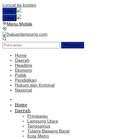
Loncat ke konten
tutup
tutup
Menu Mobile
Pencarian
Home
Daerah
Headline
Ekonomi
Politik
Pendidikan
Hukum dan Kriminal
Nasional
Home
Daerah
Pringsewu
Lampung Utara
Tanggamus
Tulang Bawang Barat
Kota Metro