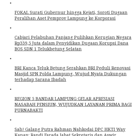
FOKAL Surati Gubernur hingga Kejati, Soroti Dugaan
Peralihan Aset Pemprov Lampung ke Korporasi
Cabjari Pelabuhan Panjang Pulihkan Kerugian Negara
Rp339,5 Juta dalam Penyidikan Dugaan Korupsi Dana
BOS SDN 1 Telukbetung Selatan
BRI Kanca Teluk Betung Serahkan BRI Peduli Renovasi
Masjid SPN Polda Lampung, Wujud Nyata Dukungan
terhadap Sarana Ibadah
REGION 5 BANDAR LAMPUNG GELAR APRESIASI
NASABAH PENSIUN, WUJUDKAN LAYANAN PRIMA BAGI
PURNABAKTI
Sah! Galang Putra Rahman Nahkodai DPC HKTI Way
Kanan: Randi Farada Jabat Sekretaris dan Aswir