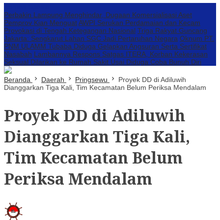
Konten Spesial
Perbakin Lampung Menghindar, Dugaan Komersialisasi Aset
Pemprov Kian Menguat
AWPI Serukan Perdamaian dan Kecam
Provokasi di Tengah Ketegangan Nasional
Triga Rakyat Guncang
Jakarta: Sengkarut Lahan SGC Jadi Pertaruhan Negara
Oknum PT.
PNM ULAMM Tubaba Diduga Gelapkan Angsuran Serta Sertifikat
Nasabah
Lambannya Respons Satgas ITERA, Korban Kekerasan
Seksual Dilarikan ke Rumah Sakit Usai Diduga Coba Bunuh Diri
Beranda
Daerah
Pringsewu
Proyek DD di Adiluwih
Dianggarkan Tiga Kali, Tim Kecamatan Belum Periksa Mendalam
Proyek DD di Adiluwih
Dianggarkan Tiga Kali,
Tim Kecamatan Belum
Periksa Mendalam