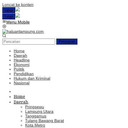
Loncat ke konten
tutup
tutup
Menu Mobile
Pencarian
Home
Daerah
Headline
Ekonomi
Politik
Pendidikan
Hukum dan Kriminal
Nasional
Home
Daerah
Pringsewu
Lampung Utara
Tanggamus
Tulang Bawang Barat
Kota Metro