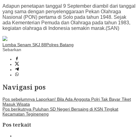
Adapun penetapan tanggal 9 September diambil dari tanggal
yang sama dengan penyelenggaraan Pekan Olahraga
Nasional (PON) pertama di Solo pada tahun 1948. Sejak
ada Kementerian Pemuda dan Olahraga pada tahun 1983,
kegiatan olahraga di Indonesia semakin marak.(SAN)
Lomba Senam SKJ 88
Polres Batang
Sebarkan
Navigasi pos
Pos sebelumnya
Laporkan! Bila Ada Anggota Polri Tak Bayar Tiket
Masuk Wisata
Pos berikutnya
Puluhan SD Negeri Bersaing di KSN Tingkat
Kecamatan Tegineneng
Pos terkait