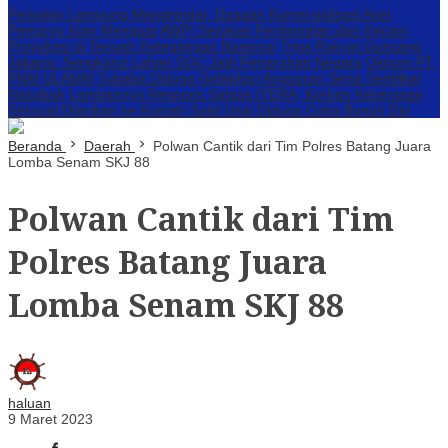
Perbakin Lampung Menghindar, Dugaan Komersialisasi Aset
Pemprov Kian Menguat
AWPI Serukan Perdamaian dan Kecam
Provokasi di Tengah Ketegangan Nasional
Triga Rakyat Guncang
Jakarta: Sengkarut Lahan SGC Jadi Pertaruhan Negara
Oknum PT.
PNM ULAMM Tubaba Diduga Gelapkan Angsuran Serta Sertifikat
Nasabah
Lambannya Respons Satgas ITERA, Korban Kekerasan
Seksual Dilarikan ke Rumah Sakit Usai Diduga Coba Bunuh Diri
Beranda
Daerah
Polwan Cantik dari Tim Polres Batang Juara
Lomba Senam SKJ 88
Polwan Cantik dari Tim
Polres Batang Juara
Lomba Senam SKJ 88
haluan
9 Maret 2023