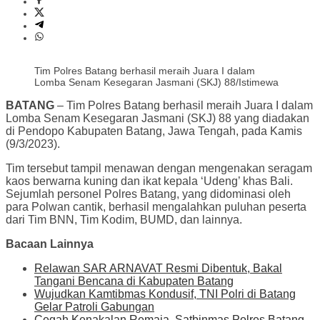
Tim Polres Batang berhasil meraih Juara I dalam
Lomba Senam Kesegaran Jasmani (SKJ) 88/Istimewa
BATANG
– Tim Polres Batang berhasil meraih Juara I dalam
Lomba Senam Kesegaran Jasmani (SKJ) 88 yang diadakan
di Pendopo Kabupaten Batang, Jawa Tengah, pada Kamis
(9/3/2023).
Tim tersebut tampil menawan dengan mengenakan seragam
kaos berwarna kuning dan ikat kepala ‘Udeng’ khas Bali.
Sejumlah personel Polres Batang, yang didominasi oleh
para Polwan cantik, berhasil mengalahkan puluhan peserta
dari Tim BNN, Tim Kodim, BUMD, dan lainnya.
Bacaan Lainnya
Relawan SAR ARNAVAT Resmi Dibentuk, Bakal
Tangani Bencana di Kabupaten Batang
Wujudkan Kamtibmas Kondusif, TNI Polri di Batang
Gelar Patroli Gabungan
Cegah Kenakalan Remaja, Satbinmas Polres Batang