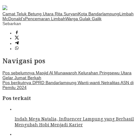
Camat Teluk Betung Utara Rita Suryani
Kota Bandarlampung
Limbah
McDonald's
Pencemaran Limbah
Warga Gulak Galik
Sebarkan
Navigasi pos
Pos sebelumnya
Masjid Al Munawaroh Kelurahan Pringsewu Utara
Gelar Jumat Berkah
Pos berikutnya
DPRD Bandarlampung Wanti-wanti Netralitas ASN di
Pemilu 2024
Pos terkait
Indah Mega Natalia, Influencer Lampung yang Berhasil
Mengubah Hobi Menjadi Karier