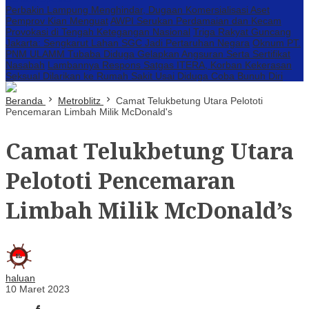
Perbakin Lampung Menghindar, Dugaan Komersialisasi Aset
Pemprov Kian Menguat
AWPI Serukan Perdamaian dan Kecam
Provokasi di Tengah Ketegangan Nasional
Triga Rakyat Guncang
Jakarta: Sengkarut Lahan SGC Jadi Pertaruhan Negara
Oknum PT.
PNM ULAMM Tubaba Diduga Gelapkan Angsuran Serta Sertifikat
Nasabah
Lambannya Respons Satgas ITERA, Korban Kekerasan
Seksual Dilarikan ke Rumah Sakit Usai Diduga Coba Bunuh Diri
Beranda
Metroblitz
Camat Telukbetung Utara Pelototi
Pencemaran Limbah Milik McDonald's
Camat Telukbetung Utara
Pelototi Pencemaran
Limbah Milik McDonald’s
haluan
10 Maret 2023