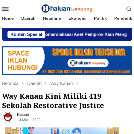
Loncat
Menu
ke
Mobile
konten
Home
Daerah
Headline
Ekonomi
Politik
Pendidik
 Dugaan Komersialisasi Aset Pemprov Kian Menguat
Konten Spesial
AW
Beranda
Daerah
Way Kanan
Way Kanan Kini Miliki 419
Sekolah Restorative Justice
Haluan
14 Maret 2023