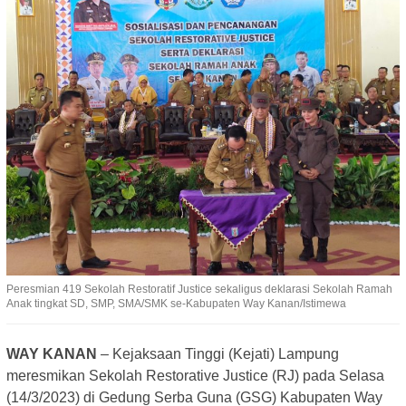
Peresmian 419 Sekolah Restoratif Justice sekaligus deklarasi Sekolah Ramah
Anak tingkat SD, SMP, SMA/SMK se-Kabupaten Way Kanan/Istimewa
WAY KANAN
– Kejaksaan Tinggi (Kejati) Lampung
meresmikan Sekolah Restorative Justice (RJ) pada Selasa
(14/3/2023) di Gedung Serba Guna (GSG) Kabupaten Way