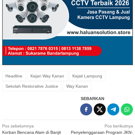
Headline
Kejari Way Kanan
Kejati Lampung
Sekolah Restorative Justice
Way Kanan
SEBARKAN
Navigasi
Pos sebelumnya
Pos berikutnya
Korban Bencana Alam di Banjit
Penyelenggaraan Program JKN-