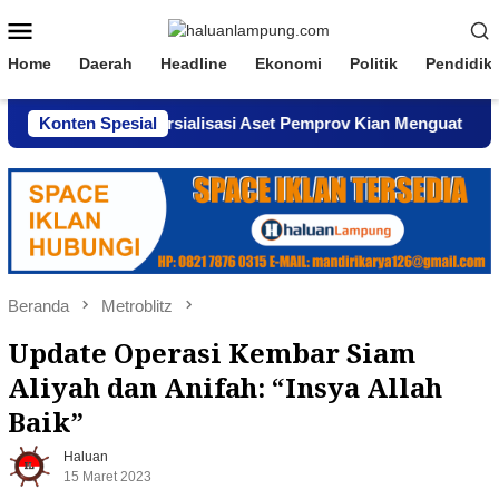
Loncat
Menu
ke
Mobile
konten
Home
Daerah
Headline
Ekonomi
Politik
Pendidik
an Komersialisasi Aset Pemprov Kian Menguat
Konten Spesial
AWPI Se
Beranda
Metroblitz
Update Operasi Kembar Siam
Aliyah dan Anifah: “Insya Allah
Baik”
Haluan
15 Maret 2023