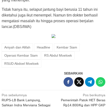
yang menempel.
Tidak hanya itu, selaput jantung bayi berusia 11 tahun ini
diketahui juga ikut menempel. Namun tim dokter berhasil
mengatasi masalah itu hingga proses operasi berjalan
lancar.(DBS/IWA)
Aniyah dan Alifah
Headline
Kembar Siam
Operasi Kembar Siam
RS Abdul Moeloek
RSUD Abdoel Moeloek
SEBARKAN
Navigasi
Pos sebelumnya
Pos berikutnya
RUPS-LB Bank Lampung,
Pemerintah Patok HET Beras
pos
Sahkan Indra Merviana Sebagai
Rp14.800/Kg dan HPP GKP