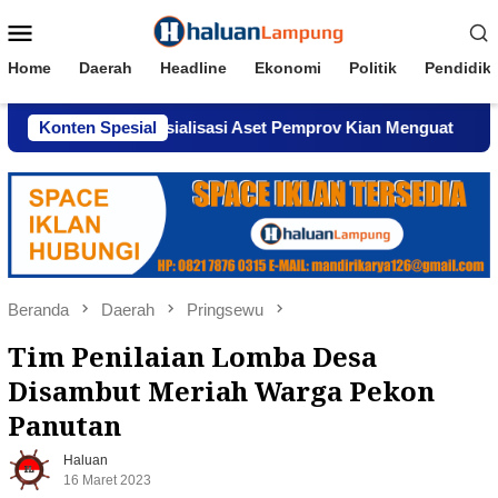
Loncat
Menu
ke
Mobile
konten
Home
Daerah
Headline
Ekonomi
Politik
Pendidik
gaan Komersialisasi Aset Pemprov Kian Menguat
Konten Spesial
AWPI 
Beranda
Daerah
Pringsewu
Tim Penilaian Lomba Desa
Disambut Meriah Warga Pekon
Panutan
Haluan
16 Maret 2023