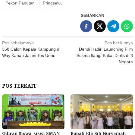
Pekon Panutan
Pringsewu
SEBARKAN
Navigasi
Pos sebelumnya
Pos berikutnya
368 Calon Kepala Kampung di
Dendi Hadiri Launching Film
pos
Way Kanan Jalani Tes Urine
Sukma Ilang, Bakal Dirilis di 3
Negara
POS TERKAIT
Giliran Siswa-siswi SMAN
Bupati Ela Siti Nuryamah