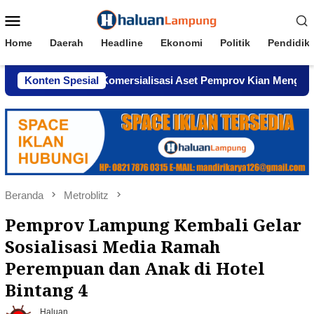
Loncat
Menu
ke
Mobile
konten
Home
Daerah
Headline
Ekonomi
Politik
Pendidik
indar, Dugaan Komersialisasi Aset Pemprov Kian Menguat
Konten Spesial
Beranda
Metroblitz
Pemprov Lampung Kembali Gelar
Sosialisasi Media Ramah
Perempuan dan Anak di Hotel
Bintang 4
Haluan