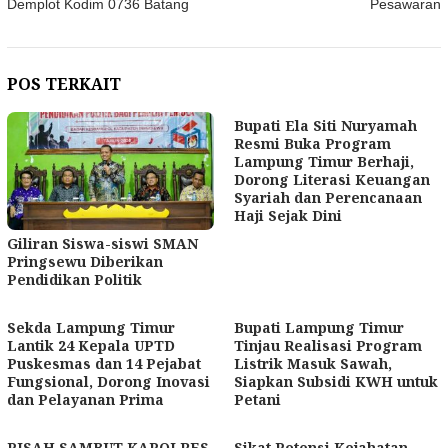
Demplot Kodim 0736 Batang
Pesawaran
POS TERKAIT
Bupati Ela Siti Nuryamah
Resmi Buka Program
Lampung Timur Berhaji,
Dorong Literasi Keuangan
Syariah dan Perencanaan
Haji Sejak Dini
Giliran Siswa-siswi SMAN
Pringsewu Diberikan
Pendidikan Politik
Sekda Lampung Timur
Bupati Lampung Timur
Lantik 24 Kepala UPTD
Tinjau Realisasi Program
Puskesmas dan 14 Pejabat
Listrik Masuk Sawah,
Fungsional, Dorong Inovasi
Siapkan Subsidi KWH untuk
dan Pelayanan Prima
Petani
PISAH SAMBUT KAPOLRES
Sikat Potensi Kejahatan,