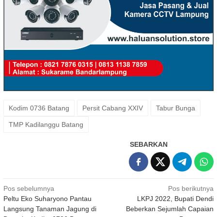
Kodim 0736 Batang
Persit Cabang XXIV
Tabur Bunga
TMP Kadilanggu Batang
SEBARKAN
Navigasi
Pos sebelumnya
Pos berikutnya
Peltu Eko Suharyono Pantau
LKPJ 2022, Bupati Dendi
pos
Langsung Tanaman Jagung di
Beberkan Sejumlah Capaian