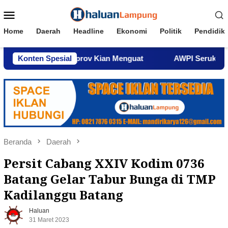
Loncat
Menu
ke
Mobile
konten
Home
Daerah
Headline
Ekonomi
Politik
Pendidik
sasi Aset Pemprov Kian Menguat
Konten Spesial
AWPI Serukan Perdama
Beranda
Daerah
Persit Cabang XXIV Kodim 0736
Batang Gelar Tabur Bunga di TMP
Kadilanggu Batang
Haluan
31 Maret 2023