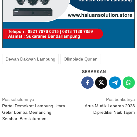
Dewan Dakwah Lampung
Olimpiade Qur'an
SEBARKAN
Navigasi
Pos sebelumnya
Pos berikutnya
Partai Demokrat Lampung Utara
Arus Mudik Lebaran 2023
pos
Gelar Lomba Memancing
Diprediksi Naik Tajam
Sembari Bersilaturahmi