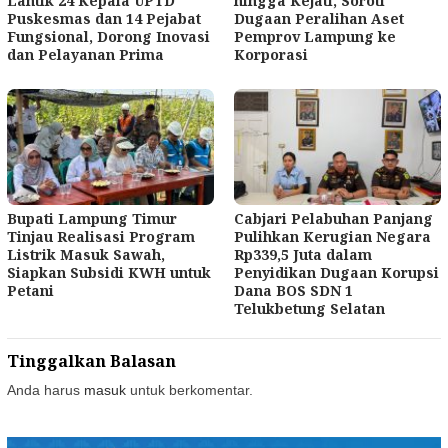
Lantik 24 Kepala UPTD
hingga Kejati, Soroti
Puskesmas dan 14 Pejabat
Dugaan Peralihan Aset
Fungsional, Dorong Inovasi
Pemprov Lampung ke
dan Pelayanan Prima
Korporasi
Bupati Lampung Timur
Cabjari Pelabuhan Panjang
Tinjau Realisasi Program
Pulihkan Kerugian Negara
Listrik Masuk Sawah,
Rp339,5 Juta dalam
Siapkan Subsidi KWH untuk
Penyidikan Dugaan Korupsi
Petani
Dana BOS SDN 1
Telukbetung Selatan
Tinggalkan Balasan
Anda harus
masuk
untuk berkomentar.