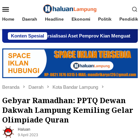
Loncat
Menu
ke
Mobile
konten
Home
Daerah
Headline
Ekonomi
Politik
Pendidik
aan Komersialisasi Aset Pemprov Kian Menguat
Konten Spesial
AWPI S
Beranda
Daerah
Kota Bandar Lampung
Gebyar Ramadhan: PPTQ Dewan
Dakwah Lampung Kemiling Gelar
Olimpiade Quran
Haluan
9 April 2023