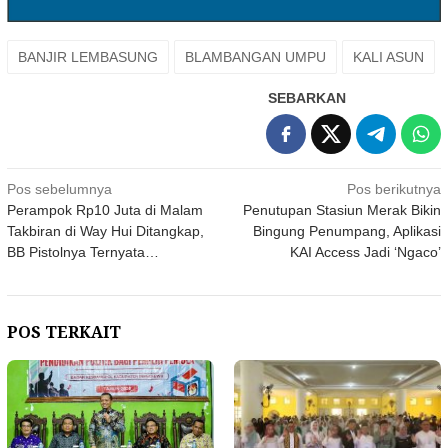
BANJIR LEMBASUNG
BLAMBANGAN UMPU
KALI ASUN
SEBARKAN
Navigasi
Pos sebelumnya
Pos berikutnya
Perampok Rp10 Juta di Malam
Penutupan Stasiun Merak Bikin
pos
Takbiran di Way Hui Ditangkap,
Bingung Penumpang, Aplikasi
BB Pistolnya Ternyata…
KAI Access Jadi ‘Ngaco’
POS TERKAIT