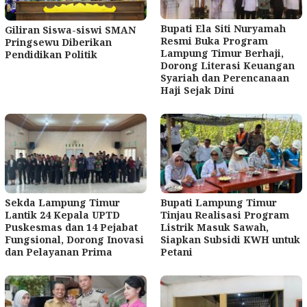
Bupati Ela Siti Nuryamah
Giliran Siswa-siswi SMAN
Resmi Buka Program
Pringsewu Diberikan
Lampung Timur Berhaji,
Pendidikan Politik
Dorong Literasi Keuangan
Syariah dan Perencanaan
Haji Sejak Dini
Sekda Lampung Timur
Bupati Lampung Timur
Lantik 24 Kepala UPTD
Tinjau Realisasi Program
Puskesmas dan 14 Pejabat
Listrik Masuk Sawah,
Fungsional, Dorong Inovasi
Siapkan Subsidi KWH untuk
dan Pelayanan Prima
Petani