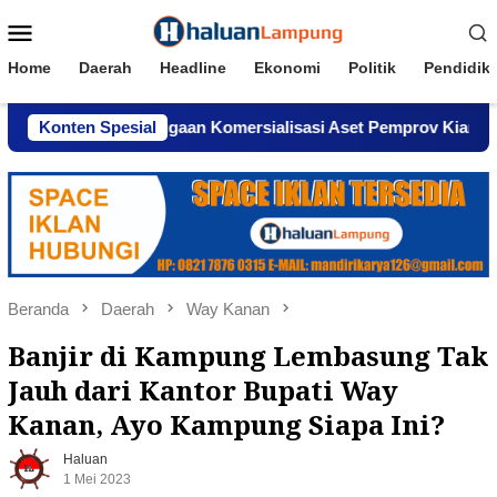
Loncat
Menu
ke
Mobile
konten
Home
Daerah
Headline
Ekonomi
Politik
Pendidik
indar, Dugaan Komersialisasi Aset Pemprov Kian Menguat
Konten Spesial
Beranda
Daerah
Way Kanan
Banjir di Kampung Lembasung Tak
Jauh dari Kantor Bupati Way
Kanan, Ayo Kampung Siapa Ini?
Haluan
1 Mei 2023