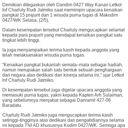
Demikian ditegaskan oleh Dandim 0427 Way Kanan Letkol
Inf Charluly Rudi Jatmiko saat memimpin upacara kenaikan
pangkat 15 prajurit dan 1 wisuda purna tugas di Makodim
0427/WK Selasa, (2/5).
Dalam kesempatan tersebut Charluly mengucapkan selamat
kepada para prajurit yang mendapat kenaikan pangkat satu
tingkat lebih tinggi.
Ia juga menyampaikan terima kasih kepada anggota yang
telah melaksanakan wisuda purna tugas.
“Kenaikan pangkat bukanlah semata–mata sebagai hadiah,
namun merupakan salah satu bentuk sebuah penghargaan
dari negara atas dedikasi dan kinerja selama ini,” ujar Letkol
Inf Charluly Rudi Jatmiko.
Di kesempatan tersebut juga digelar upacara anggota yang
memasuki purna tugas, yakni kepada Kapten Arh Sulaiman,
yang sebelumnya menjabat sebagai Danramil 427-06
Baradatu.
Charluly Rudi Jatmiko juga mengucapkan terima kasih
setinggi-tingginya atas dedikasi dan pengabdiannya selama
ini kepada TNI AD khususnya Kodim 0427/WK. Semoga apa