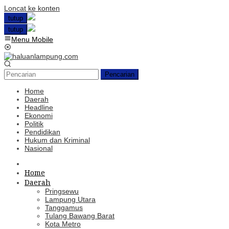
Loncat ke konten
tutup
tutup
Menu Mobile
Pencarian
Home
Daerah
Headline
Ekonomi
Politik
Pendidikan
Hukum dan Kriminal
Nasional
Home
Daerah
Pringsewu
Lampung Utara
Tanggamus
Tulang Bawang Barat
Kota Metro