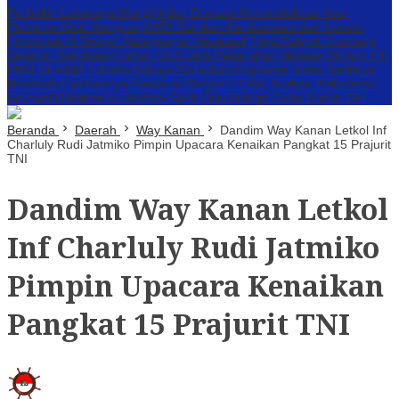
Perbakin Lampung Menghindar, Dugaan Komersialisasi Aset
Pemprov Kian Menguat
AWPI Serukan Perdamaian dan Kecam
Provokasi di Tengah Ketegangan Nasional
Triga Rakyat Guncang
Jakarta: Sengkarut Lahan SGC Jadi Pertaruhan Negara
Oknum PT.
PNM ULAMM Tubaba Diduga Gelapkan Angsuran Serta Sertifikat
Nasabah
Lambannya Respons Satgas ITERA, Korban Kekerasan
Seksual Dilarikan ke Rumah Sakit Usai Diduga Coba Bunuh Diri
Beranda
Daerah
Way Kanan
Dandim Way Kanan Letkol Inf
Charluly Rudi Jatmiko Pimpin Upacara Kenaikan Pangkat 15 Prajurit
TNI
Dandim Way Kanan Letkol
Inf Charluly Rudi Jatmiko
Pimpin Upacara Kenaikan
Pangkat 15 Prajurit TNI