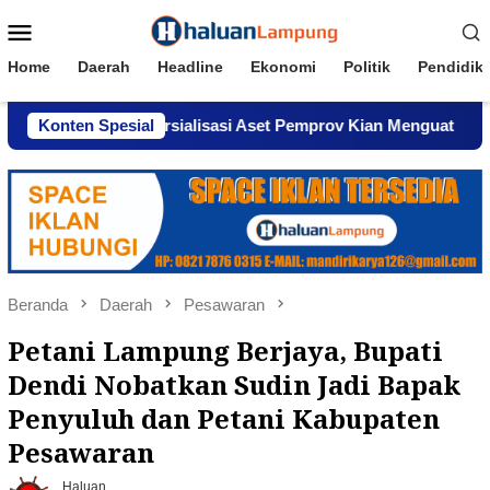
Loncat
Menu
ke
Mobile
konten
Home
Daerah
Headline
Ekonomi
Politik
Pendidik
ugaan Komersialisasi Aset Pemprov Kian Menguat
Konten Spesial
AWPI
Beranda
Daerah
Pesawaran
Petani Lampung Berjaya, Bupati
Dendi Nobatkan Sudin Jadi Bapak
Penyuluh dan Petani Kabupaten
Pesawaran
Haluan