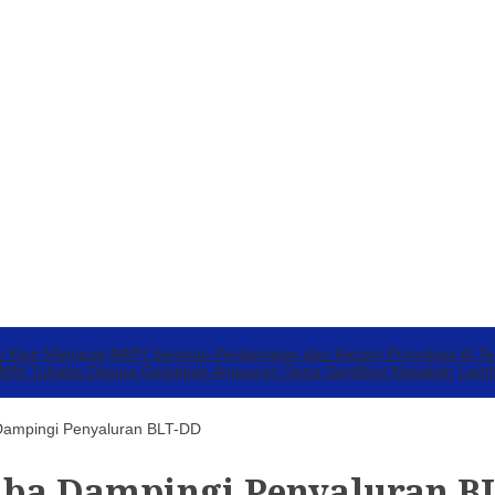
v Kian Menguat
AWPI Serukan Perdamaian dan Kecam Provokasi di T
 Tubaba Diduga Gelapkan Angsuran Serta Sertifikat Nasabah
Lamb
Dampingi Penyaluran BLT-DD
uba Dampingi Penyaluran B