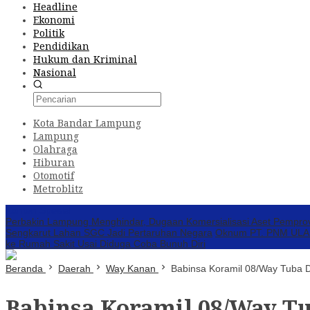
Headline
Ekonomi
Politik
Pendidikan
Hukum dan Kriminal
Nasional
Kota Bandar Lampung
Lampung
Olahraga
Hiburan
Otomotif
Metroblitz
Konten Spesial
Perbakin Lampung Menghindar, Dugaan Komersialisasi Aset Pempro
Sengkarut Lahan SGC Jadi Pertaruhan Negara
Oknum PT. PNM ULAMM
ke Rumah Sakit Usai Diduga Coba Bunuh Diri
Beranda
Daerah
Way Kanan
Babinsa Koramil 08/Way Tuba 
Babinsa Koramil 08/Way T