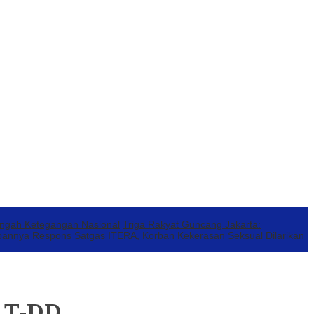
engah Ketegangan Nasional
Triga Rakyat Guncang Jakarta:
annya Respons Satgas ITERA, Korban Kekerasan Seksual Dilarikan
LT-DD