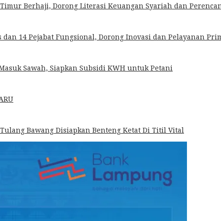
imur Berhaji, Dorong Literasi Keuangan Syariah dan Perencana
dan 14 Pejabat Fungsional, Dorong Inovasi dan Pelayanan Pri
k Masuk Sawah, Siapkan Subsidi KWH untuk Petani
HARU
 Tulang Bawang Disiapkan Benteng Ketat Di Titil Vital