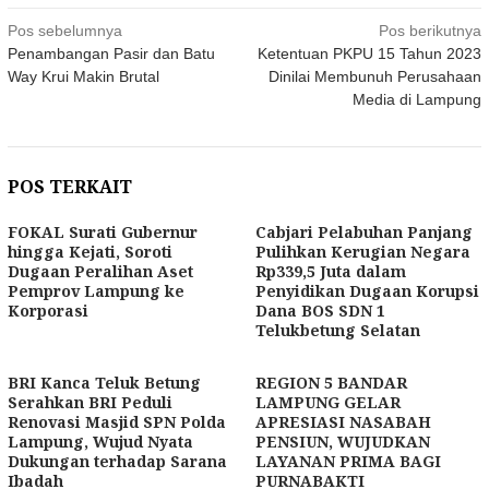
Navigasi
Pos sebelumnya
Pos berikutnya
Penambangan Pasir dan Batu
Ketentuan PKPU 15 Tahun 2023
pos
Way Krui Makin Brutal
Dinilai Membunuh Perusahaan
Media di Lampung
POS TERKAIT
FOKAL Surati Gubernur
Cabjari Pelabuhan Panjang
hingga Kejati, Soroti
Pulihkan Kerugian Negara
Dugaan Peralihan Aset
Rp339,5 Juta dalam
Pemprov Lampung ke
Penyidikan Dugaan Korupsi
Korporasi
Dana BOS SDN 1
Telukbetung Selatan
BRI Kanca Teluk Betung
REGION 5 BANDAR
Serahkan BRI Peduli
LAMPUNG GELAR
Renovasi Masjid SPN Polda
APRESIASI NASABAH
Lampung, Wujud Nyata
PENSIUN, WUJUDKAN
Dukungan terhadap Sarana
LAYANAN PRIMA BAGI
Ibadah
PURNABAKTI