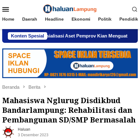
Loncat
Menu
ke
Mobile
konten
Home
Daerah
Headline
Ekonomi
Politik
Pendidik
aan Komersialisasi Aset Pemprov Kian Menguat
Konten Spesial
AWPI S
Beranda
Berita
Mahasiswa Nglurug Disdikbud
Bandarlampung: Rehabilitasi dan
Pembangunan SD/SMP Bermasalah
Haluan
3 Desember 2023