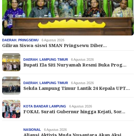
DAERAH
,
PRINGSEWU
6 Agustus 2026
Giliran Siswa-siswi SMAN Pringsewu Diber…
DAERAH
,
LAMPUNG TIMUR
6 Agustus 2026
Bupati Ela Siti Nuryamah Resmi Buka Prog…
DAERAH
,
LAMPUNG TIMUR
6 Agustus 2026
Sekda Lampung Timur Lantik 24 Kepala UPT…
KOTA BANDAR LAMPUNG
6 Agustus 2026
FOKAL Surati Gubernur hingga Kejati, Sor…
NASIONAL
6 Agustus 2026
Aliansi Aktivis Muda Nusantara Akan Aksi…