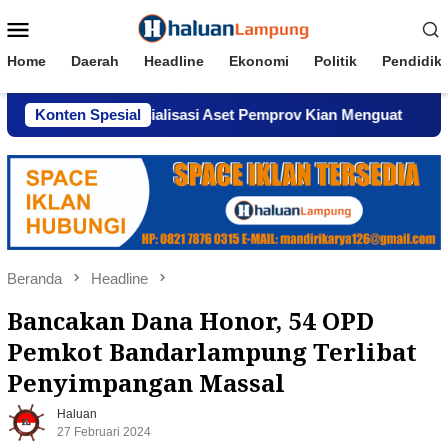
Loncat
Menu
ke
Mobile
konten
Home
Daerah
Headline
Ekonomi
Politik
Pendidik
n Komersialisasi Aset Pemprov Kian Menguat
Konten Spesial
AWPI Ser
Beranda
Headline
Bancakan Dana Honor, 54 OPD
Pemkot Bandarlampung Terlibat
Penyimpangan Massal
Haluan
27 Februari 2024