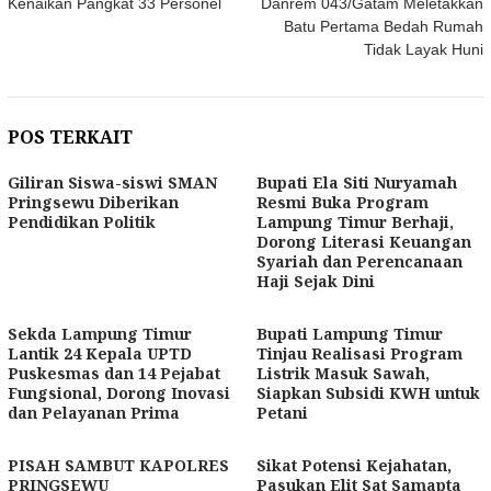
Kenaikan Pangkat 33 Personel
Danrem 043/Gatam Meletakkan
Batu Pertama Bedah Rumah
Tidak Layak Huni
POS TERKAIT
Giliran Siswa-siswi SMAN
Bupati Ela Siti Nuryamah
Pringsewu Diberikan
Resmi Buka Program
Pendidikan Politik
Lampung Timur Berhaji,
Dorong Literasi Keuangan
Syariah dan Perencanaan
Haji Sejak Dini
Sekda Lampung Timur
Bupati Lampung Timur
Lantik 24 Kepala UPTD
Tinjau Realisasi Program
Puskesmas dan 14 Pejabat
Listrik Masuk Sawah,
Fungsional, Dorong Inovasi
Siapkan Subsidi KWH untuk
dan Pelayanan Prima
Petani
PISAH SAMBUT KAPOLRES
Sikat Potensi Kejahatan,
PRINGSEWU
Pasukan Elit Sat Samapta