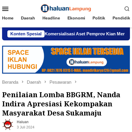
Loncat
Menu
ke
Mobile
konten
Home
Daerah
Headline
Ekonomi
Politik
Pendidik
dar, Dugaan Komersialisasi Aset Pemprov Kian Menguat
Konten Spesial
Beranda
Daerah
Pesawaran
Penilaian Lomba BBGRM, Nanda
Indira Apresiasi Kekompakan
Masyarakat Desa Sukamaju
Haluan
3 Juli 2024