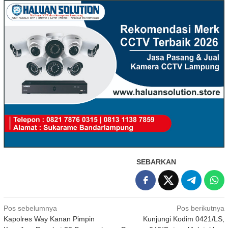
SEBARKAN
Navigasi
Pos sebelumnya
Pos berikutnya
Kapolres Way Kanan Pimpin
Kunjungi Kodim 0421/LS,
pos