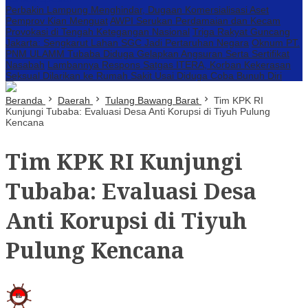
Perbakin Lampung Menghindar, Dugaan Komersialisasi Aset
Pemprov Kian Menguat
AWPI Serukan Perdamaian dan Kecam
Provokasi di Tengah Ketegangan Nasional
Triga Rakyat Guncang
Jakarta: Sengkarut Lahan SGC Jadi Pertaruhan Negara
Oknum PT.
PNM ULAMM Tubaba Diduga Gelapkan Angsuran Serta Sertifikat
Nasabah
Lambannya Respons Satgas ITERA, Korban Kekerasan
Seksual Dilarikan ke Rumah Sakit Usai Diduga Coba Bunuh Diri
Beranda
Daerah
Tulang Bawang Barat
Tim KPK RI
Kunjungi Tubaba: Evaluasi Desa Anti Korupsi di Tiyuh Pulung
Kencana
Tim KPK RI Kunjungi
Tubaba: Evaluasi Desa
Anti Korupsi di Tiyuh
Pulung Kencana