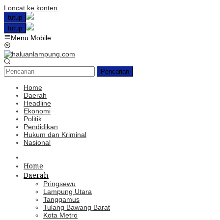
Loncat ke konten
tutup
tutup
Menu Mobile
Pencarian
Home
Daerah
Headline
Ekonomi
Politik
Pendidikan
Hukum dan Kriminal
Nasional
Home
Daerah
Pringsewu
Lampung Utara
Tanggamus
Tulang Bawang Barat
Kota Metro