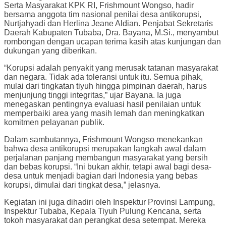
Serta Masyarakat KPK RI, Frishmount Wongso, hadir
bersama anggota tim nasional penilai desa antikorupsi,
Nurtjahyadi dan Herlina Jeane Aldian. Penjabat Sekretaris
Daerah Kabupaten Tubaba, Dra. Bayana, M.Si., menyambut
rombongan dengan ucapan terima kasih atas kunjungan dan
dukungan yang diberikan.
“Korupsi adalah penyakit yang merusak tatanan masyarakat
dan negara. Tidak ada toleransi untuk itu. Semua pihak,
mulai dari tingkatan tiyuh hingga pimpinan daerah, harus
menjunjung tinggi integritas,” ujar Bayana. Ia juga
menegaskan pentingnya evaluasi hasil penilaian untuk
memperbaiki area yang masih lemah dan meningkatkan
komitmen pelayanan publik.
Dalam sambutannya, Frishmount Wongso menekankan
bahwa desa antikorupsi merupakan langkah awal dalam
perjalanan panjang membangun masyarakat yang bersih
dan bebas korupsi. “Ini bukan akhir, tetapi awal bagi desa-
desa untuk menjadi bagian dari Indonesia yang bebas
korupsi, dimulai dari tingkat desa,” jelasnya.
Kegiatan ini juga dihadiri oleh Inspektur Provinsi Lampung,
Inspektur Tubaba, Kepala Tiyuh Pulung Kencana, serta
tokoh masyarakat dan perangkat desa setempat. Mereka