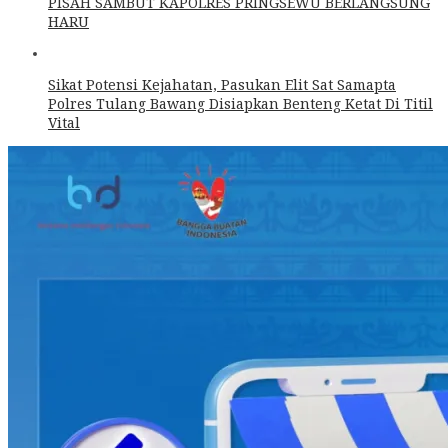
PISAH SAMBUT KAPOLRES PRINGSEWU BERLANGSUNG
HARU
Sikat Potensi Kejahatan, Pasukan Elit Sat Samapta
Polres Tulang Bawang Disiapkan Benteng Ketat Di Titil
Vital