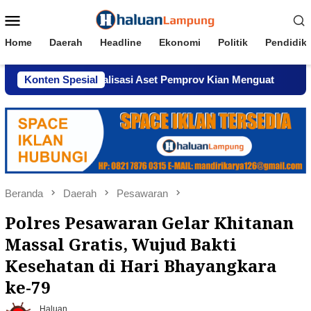
Loncat
Menu
ke
Mobile
konten
Home
Daerah
Headline
Ekonomi
Politik
Pendidik
gaan Komersialisasi Aset Pemprov Kian Menguat
Konten Spesial
AWPI 
Beranda
Daerah
Pesawaran
Polres Pesawaran Gelar Khitanan
Massal Gratis, Wujud Bakti
Kesehatan di Hari Bhayangkara
ke-79
Haluan