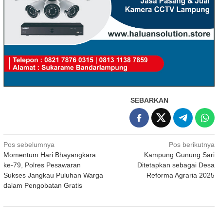
SEBARKAN
Navigasi
Pos sebelumnya
Pos berikutnya
Momentum Hari Bhayangkara
Kampung Gunung Sari
pos
ke-79, Polres Pesawaran
Ditetapkan sebagai Desa
Sukses Jangkau Puluhan Warga
Reforma Agraria 2025
dalam Pengobatan Gratis