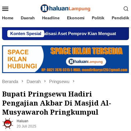
Loncat
Menu
ke
Mobile
konten
Home
Daerah
Headline
Ekonomi
Politik
Pendidik
n Komersialisasi Aset Pemprov Kian Menguat
Konten Spesial
AWPI Ser
Beranda
Daerah
Pringsewu
Bupati Pringsewu Hadiri
Pengajian Akbar Di Masjid Al-
Musyawaroh Pringkumpul
Haluan
20 Juli 2025