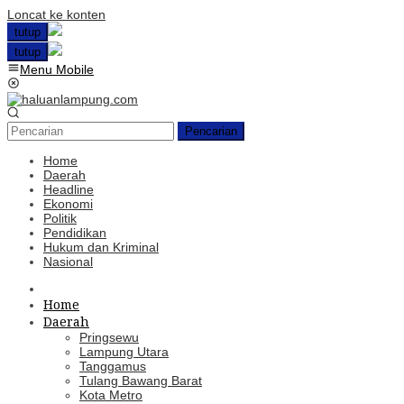
Loncat ke konten
tutup
tutup
Menu Mobile
Pencarian
Home
Daerah
Headline
Ekonomi
Politik
Pendidikan
Hukum dan Kriminal
Nasional
Home
Daerah
Pringsewu
Lampung Utara
Tanggamus
Tulang Bawang Barat
Kota Metro