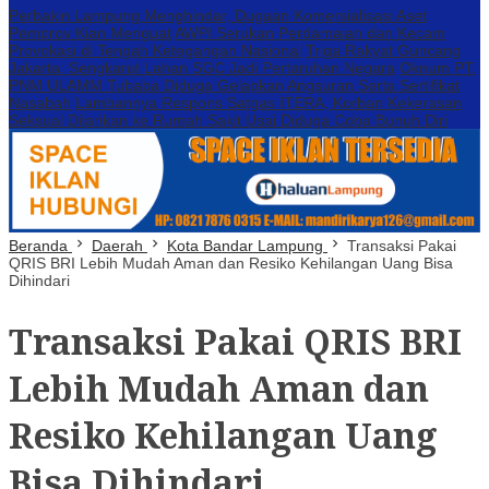
Perbakin Lampung Menghindar, Dugaan Komersialisasi Aset
Pemprov Kian Menguat
AWPI Serukan Perdamaian dan Kecam
Provokasi di Tengah Ketegangan Nasional
Triga Rakyat Guncang
Jakarta: Sengkarut Lahan SGC Jadi Pertaruhan Negara
Oknum PT.
PNM ULAMM Tubaba Diduga Gelapkan Angsuran Serta Sertifikat
Nasabah
Lambannya Respons Satgas ITERA, Korban Kekerasan
Seksual Dilarikan ke Rumah Sakit Usai Diduga Coba Bunuh Diri
Beranda
Daerah
Kota Bandar Lampung
Transaksi Pakai
QRIS BRI Lebih Mudah Aman dan Resiko Kehilangan Uang Bisa
Dihindari
Transaksi Pakai QRIS BRI
Lebih Mudah Aman dan
Resiko Kehilangan Uang
Bisa Dihindari