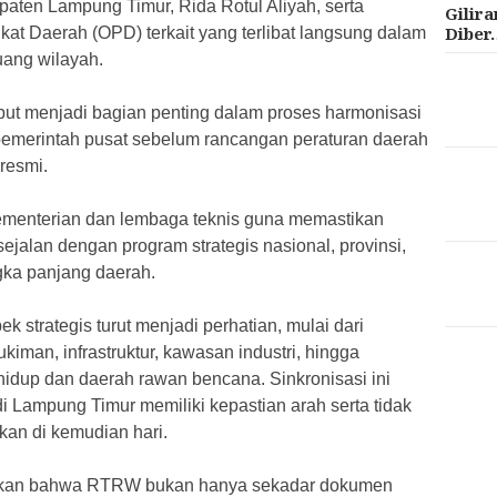
ten Lampung Timur, Rida Rotul Aliyah, serta
Gilir
Diber
at Daerah (OPD) terkait yang terlibat langsung dalam
uang wilayah.
sebut menjadi bagian penting dalam proses harmonisasi
pemerintah pusat sebelum rancangan peraturan daerah
resmi.
menterian dan lembaga teknis guna memastikan
sejalan dengan program strategis nasional, provinsi,
ka panjang daerah.
k strategis turut menjadi perhatian, mulai dari
iman, infrastruktur, kawasan industri, hingga
idup dan daerah rawan bencana. Sinkronisasi ini
i Lampung Timur memiliki kepastian arah serta tidak
kan di kemudian hari.
askan bahwa RTRW bukan hanya sekadar dokumen