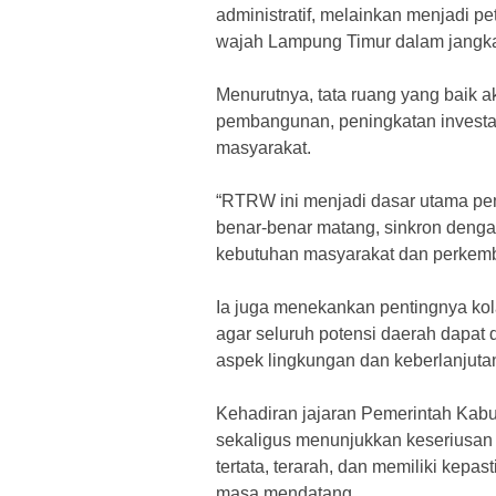
administratif, melainkan menjadi
wajah Lampung Timur dalam jangka
‎Menurutnya, tata ruang yang baik
pembangunan, peningkatan investas
masyarakat.
‎“RTRW ini menjadi dasar utama p
benar-benar matang, sinkron deng
kebutuhan masyarakat dan perkemb
‎Ia juga menekankan pentingnya ko
agar seluruh potensi daerah dapa
aspek lingkungan dan keberlanjuta
‎Kehadiran jajaran Pemerintah Kab
sekaligus menunjukkan keseriusa
tertata, terarah, dan memiliki kep
masa mendatang.