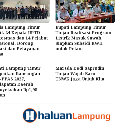
da Lampung Timur
Bupati Lampung Timur
ik 24 Kepala UPTD
Tinjau Realisasi Program
esmas dan 14 Pejabat
Listrik Masuk Sawah,
sional, Dorong
Siapkan Subsidi KWH
asi dan Pelayanan
untuk Petani
ma
ati Lampung Timur
Marsda Dedi Saprudin
paikan Rancangan
Tinjau Wajah Baru
-PPAS 2027,
TNWK,Jaga Untuk Kita
dapatan Daerah
oyeksikan Rp1,98
iun