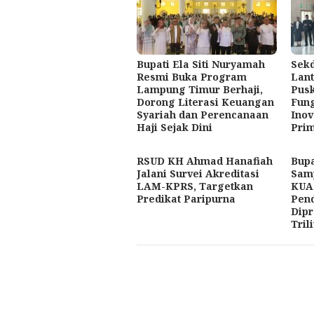
Bupati Ela Siti Nuryamah
Sek
Resmi Buka Program
Lant
Lampung Timur Berhaji,
Pusk
Dorong Literasi Keuangan
Fung
Syariah dan Perencanaan
Inov
Haji Sejak Dini
Pri
RSUD KH Ahmad Hanafiah
Bup
Jalani Survei Akreditasi
Sam
LAM-KPRS, Targetkan
KUA
Predikat Paripurna
Pen
Dipr
Tril