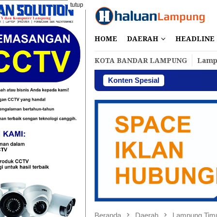
Loncat
tutup
ke
konten
HOME
DAERAH
HEADLINE
KOTA BANDAR LAMPUNG
Lamp
Konten Spesial
Perbakin L
Beranda
Daerah
Lampung Tim