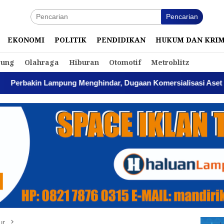
Pencarian
EKONOMI
POLITIK
PENDIDIKAN
HUKUM DAN KRI
ung
Olahraga
Hiburan
Otomotif
Metroblitz
ampung Menghindar, Dugaan Komersialisasi Aset Pemprov Kia
ur