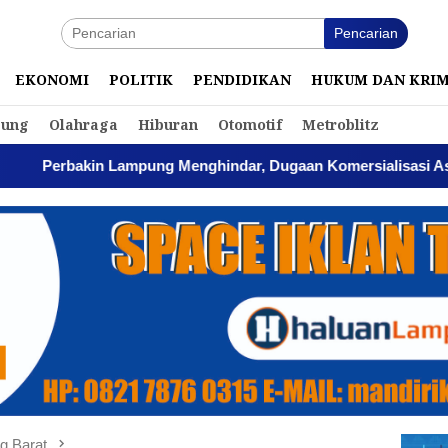
Pencarian
EKONOMI
POLITIK
PENDIDIKAN
HUKUM DAN KRI
ung
Olahraga
Hiburan
Otomotif
Metroblitz
kin Lampung Menghindar, Dugaan Komersialisasi Aset Pemprov
g Barat