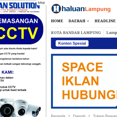
Loncat
tutup
ke
konten
HOME
DAERAH
HEADLINE
KOTA BANDAR LAMPUNG
Lamp
Konten Spesial
Perba
Beranda
Daerah
Tulang Bawan