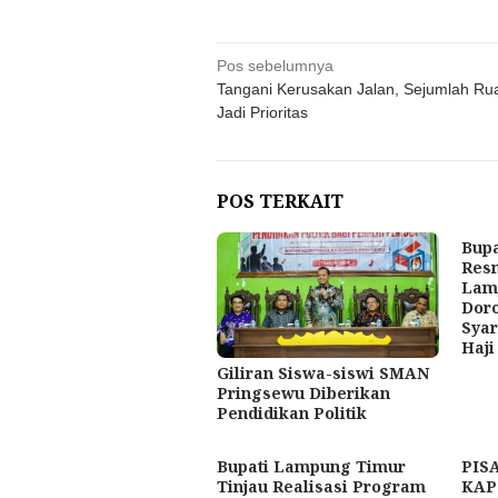
Navigasi
Pos sebelumnya
Tangani Kerusakan Jalan, Sejumlah Ru
pos
Jadi Prioritas
POS TERKAIT
Bupa
Res
Lamp
Doro
Syar
Haji
Giliran Siswa-siswi SMAN
Pringsewu Diberikan
Pendidikan Politik
Bupati Lampung Timur
PIS
Tinjau Realisasi Program
KAP