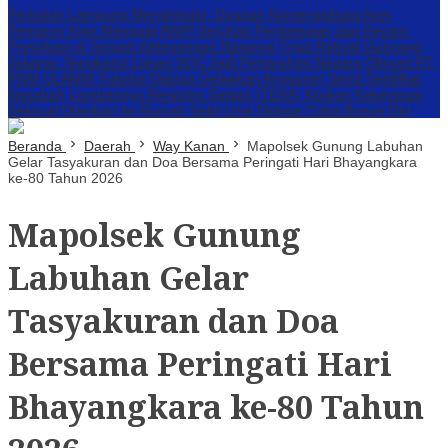
Perbakin Lampung Menghindar, Dugaan Komersialisasi Aset
Pemprov Kian Menguat
AWPI Serukan Perdamaian dan Kecam
Provokasi di Tengah Ketegangan Nasional
Triga Rakyat Guncang
Jakarta: Sengkarut Lahan SGC Jadi Pertaruhan Negara
Oknum PT.
PNM ULAMM Tubaba Diduga Gelapkan Angsuran Serta Sertifikat
Nasabah
Lambannya Respons Satgas ITERA, Korban Kekerasan
Seksual Dilarikan ke Rumah Sakit Usai Diduga Coba Bunuh Diri
Beranda
Daerah
Way Kanan
Mapolsek Gunung Labuhan
Gelar Tasyakuran dan Doa Bersama Peringati Hari Bhayangkara
ke-80 Tahun 2026
Mapolsek Gunung
Labuhan Gelar
Tasyakuran dan Doa
Bersama Peringati Hari
Bhayangkara ke-80 Tahun