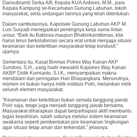
Dansubramil Serka Alfi, Kepala KUA Ardores, M.M., para
Kepala Kampung se-Kecamatan Gunung Labuhan, tokoh
masyarakat, serta undangan lainnya yang telah ditentukan.
Dalam sambutannya, Kapolsek Gunung Labuhan AKP M.
Lusi Suryadi menegaskan pentingnya kerja sama lintas
unsur. “Baik itu Babinsa maupun Bhabinkamtibmas, kita
harus terus berkolaborasi secara erat untuk menjaga situasi
keamanan dan ketertiban masyarakat tetap kondusif,”
ujarnya.
Sementara itu, Kasat Binmas Polres Way Kanan AKP
Sundoro, S.H., yang hadir mewakili Kapolres Way Kanan
AKBP Didik Kurnianto, S.I.K., menyampaikan makna
mendalam dari peringatan Hari Bhayangkara. Menurutnya,
momen ini bukan hanya milik institusi Polri, melainkan milik
seluruh elemen masyarakat.
“Keamanan dan ketertiban bukan semata tanggung jawab
Polri saja, tetapi juga menjadi tanggung jawab bersama.
Masyarakat diharapkan dapat berpartisipasi aktif membantu
tugas kepolisian, salah satunya melalui sistem keamanan
swakarsa seperti pembentukan pos keamanan lingkungan
agar situasi tetap aman dan terkendali,” jelasnya.