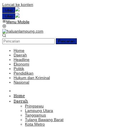
Loncat ke konten
tutup
tutup
Menu Mobile
Pencarian
Home
Daerah
Headline
Ekonomi
Politik
Pendidikan
Hukum dan Kriminal
Nasional
Home
Daerah
Pringsewu
Lampung Utara
Tanggamus
Tulang Bawang Barat
Kota Metro