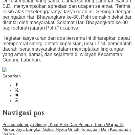
Di kesempatan yang sama, Camat Gunung Labuhan Saidan,
S.E., menyampaikan apresiasi dan ucapan selamat. “Terima
kasih atas terselenggaranya tasyakuran ini. Semoga dengan
peringatan Hari Bhayangkara ke-80, Polri semakin dekat dan
dicintai oleh masyarakat. Selamat Hari Bhayangkara ke-80
bagi seluruh jajaran Polri,” ucapnya.
Kegiatan tasyakuran dan doa bersama ini diharapkan dapat
mempererat sinergi antara kepolisian, unsur TNI, pemerintah
daerah, serta masyarakat dalam menciptakan lingkungan
yang aman, damai, dan sejahtera di wilayah Kecamatan
Gunung Labuhan.
Sebarkan
Navigasi pos
Pos sebelumnya
Sinergi Kuat Polri Dan Pemda, Temu Warga Di
Mekar Jaya Bongkar Solusi Nyata Untuk Kemajuan Dan Keamanan
Warga