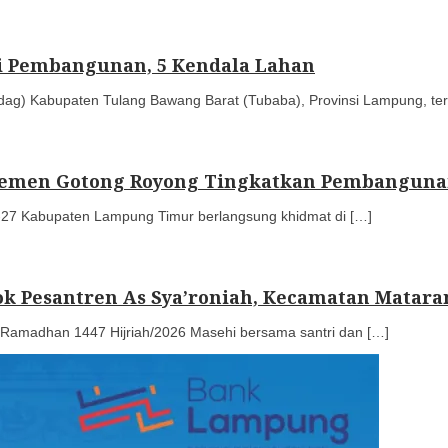
ai Pembangunan, 5 Kendala Lahan
dag) Kabupaten Tulang Bawang Barat (Tubaba), Provinsi Lampung, te
 Elemen Gotong Royong Tingkatkan Pembangun
27 Kabupaten Lampung Timur berlangsung khidmat di […]
dok Pesantren As Sya’roniah, Kecamatan Mata
amadhan 1447 Hijriah/2026 Masehi bersama santri dan […]