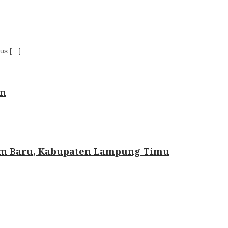
rus […]
an
ram Baru, Kabupaten Lampung Timu