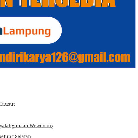
 Diusut
Penyalahgunaan Wewenang
betung Selatan