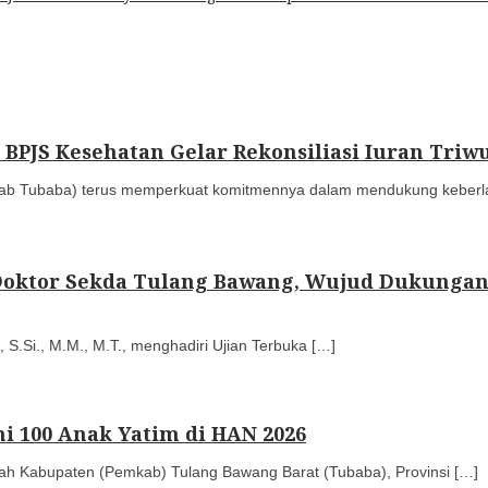
PJS Kesehatan Gelar Rekonsiliasi Iuran Triwu
 Tubaba) terus memperkuat komitmennya dalam mendukung keberla
 Doktor Sekda Tulang Bawang, Wujud Dukungan
 S.Si., M.M., M.T., menghadiri Ujian Terbuka […]
i 100 Anak Yatim di HAN 2026
tah Kabupaten (Pemkab) Tulang Bawang Barat (Tubaba), Provinsi […]