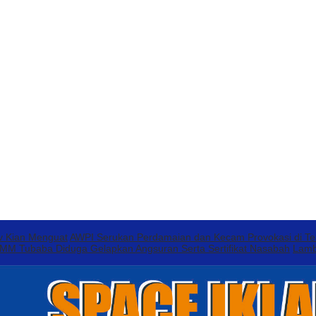
v Kian Menguat
AWPI Serukan Perdamaian dan Kecam Provokasi di T
 Tubaba Diduga Gelapkan Angsuran Serta Sertifikat Nasabah
Lamb