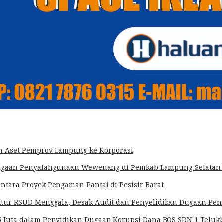
an Aset Pemprov Lampung ke Korporasi
k Dugaan Penyalahgunaan Wewenang di Pemkab Lampung Selatan
ra Proyek Pengaman Pantai di Pesisir Barat
irektur RSUD Menggala, Desak Audit dan Penyelidikan Dugaan 
5 Juta dalam Penyidikan Dugaan Korupsi Dana BOS SDN 1 Teluk