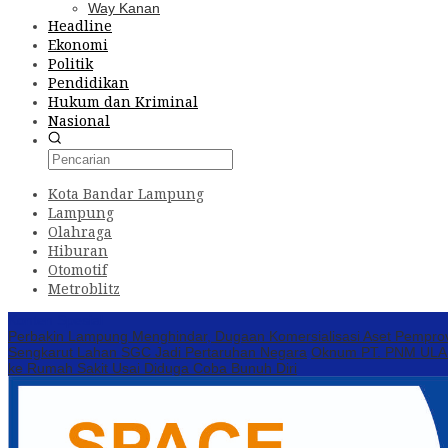
Way Kanan
Headline
Ekonomi
Politik
Pendidikan
Hukum dan Kriminal
Nasional
Kota Bandar Lampung
Lampung
Olahraga
Hiburan
Otomotif
Metroblitz
Konten Spesial
Perbakin Lampung Menghindar, Dugaan Komersialisasi Aset Pempro
Sengkarut Lahan SGC Jadi Pertaruhan Negara
Oknum PT. PNM ULAMM
ke Rumah Sakit Usai Diduga Coba Bunuh Diri