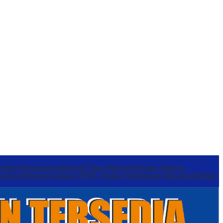
engah Ketegangan Nasional
Triga Rakyat Guncang Jakarta:
annya Respons Satgas ITERA, Korban Kekerasan Seksual Dilarikan