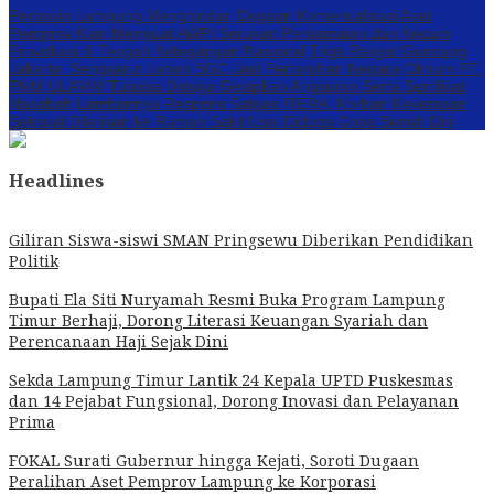
Perbakin Lampung Menghindar, Dugaan Komersialisasi Aset
Pemprov Kian Menguat
AWPI Serukan Perdamaian dan Kecam
Provokasi di Tengah Ketegangan Nasional
Triga Rakyat Guncang
Jakarta: Sengkarut Lahan SGC Jadi Pertaruhan Negara
Oknum PT.
PNM ULAMM Tubaba Diduga Gelapkan Angsuran Serta Sertifikat
Nasabah
Lambannya Respons Satgas ITERA, Korban Kekerasan
Seksual Dilarikan ke Rumah Sakit Usai Diduga Coba Bunuh Diri
Headlines
Giliran Siswa-siswi SMAN Pringsewu Diberikan Pendidikan
Politik
Bupati Ela Siti Nuryamah Resmi Buka Program Lampung
Timur Berhaji, Dorong Literasi Keuangan Syariah dan
Perencanaan Haji Sejak Dini
Sekda Lampung Timur Lantik 24 Kepala UPTD Puskesmas
dan 14 Pejabat Fungsional, Dorong Inovasi dan Pelayanan
Prima
FOKAL Surati Gubernur hingga Kejati, Soroti Dugaan
Peralihan Aset Pemprov Lampung ke Korporasi