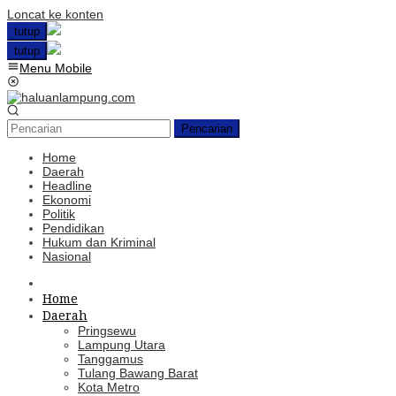
Loncat ke konten
tutup
tutup
Menu Mobile
Pencarian
Home
Daerah
Headline
Ekonomi
Politik
Pendidikan
Hukum dan Kriminal
Nasional
Home
Daerah
Pringsewu
Lampung Utara
Tanggamus
Tulang Bawang Barat
Kota Metro