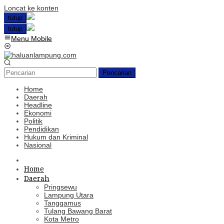
Loncat ke konten
tutup
tutup
Menu Mobile
Pencarian
Home
Daerah
Headline
Ekonomi
Politik
Pendidikan
Hukum dan Kriminal
Nasional
Home
Daerah
Pringsewu
Lampung Utara
Tanggamus
Tulang Bawang Barat
Kota Metro