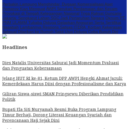
Perbakin Lampung Menghindar, Dugaan Komersialisasi Aset
Pemprov Kian Menguat
AWPI Serukan Perdamaian dan Kecam
Provokasi di Tengah Ketegangan Nasional
Triga Rakyat Guncang
Jakarta: Sengkarut Lahan SGC Jadi Pertaruhan Negara
Oknum PT.
PNM ULAMM Tubaba Diduga Gelapkan Angsuran Serta Sertifikat
Nasabah
Lambannya Respons Satgas ITERA, Korban Kekerasan
Seksual Dilarikan ke Rumah Sakit Usai Diduga Coba Bunuh Diri
Headlines
Dies Natalis Universitas Saburai Jadi Momentum Evaluasi
dan Penguatan Kebersamaan
Jelang HUT RI ke-81, Ketum DPP AWPI Hengki Ahmat Jazuli:
Kemerdekaan Harus Diisi dengan Profesionalisme dan Karya
Giliran Siswa-siswi SMAN Pringsewu Diberikan Pendidikan
Politik
Bupati Ela Siti Nuryamah Resmi Buka Program Lampung
Timur Berhaji, Dorong Literasi Keuangan Syariah dan
Perencanaan Haji Sejak Dini