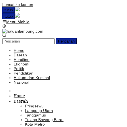
Loncat ke konten
tutup
tutup
Menu Mobile
Pencarian
Home
Daerah
Headline
Ekonomi
Politik
Pendidikan
Hukum dan Kriminal
Nasional
Home
Daerah
Pringsewu
Lampung Utara
Tanggamus
Tulang Bawang Barat
Kota Metro