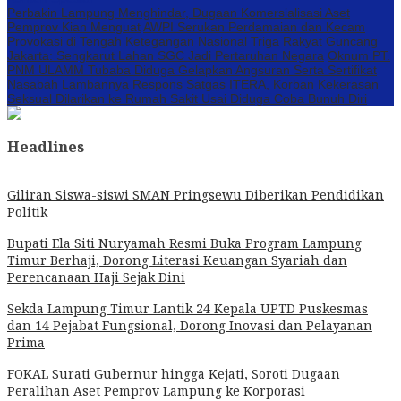
Perbakin Lampung Menghindar, Dugaan Komersialisasi Aset
Pemprov Kian Menguat
AWPI Serukan Perdamaian dan Kecam
Provokasi di Tengah Ketegangan Nasional
Triga Rakyat Guncang
Jakarta: Sengkarut Lahan SGC Jadi Pertaruhan Negara
Oknum PT.
PNM ULAMM Tubaba Diduga Gelapkan Angsuran Serta Sertifikat
Nasabah
Lambannya Respons Satgas ITERA, Korban Kekerasan
Seksual Dilarikan ke Rumah Sakit Usai Diduga Coba Bunuh Diri
Headlines
Giliran Siswa-siswi SMAN Pringsewu Diberikan Pendidikan
Politik
Bupati Ela Siti Nuryamah Resmi Buka Program Lampung
Timur Berhaji, Dorong Literasi Keuangan Syariah dan
Perencanaan Haji Sejak Dini
Sekda Lampung Timur Lantik 24 Kepala UPTD Puskesmas
dan 14 Pejabat Fungsional, Dorong Inovasi dan Pelayanan
Prima
FOKAL Surati Gubernur hingga Kejati, Soroti Dugaan
Peralihan Aset Pemprov Lampung ke Korporasi