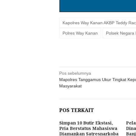
Kapolres Way Kanan AKBP Teddy Ra
Polres Way Kanan
Polsek Negara 
Navigasi
Pos sebelumnya
Mapolres Tanggamus Ukur Tingkat Kep
pos
Masyarakat
POS TERKAIT
Simpan 10 Butir Ekstasi,
Pela
Pria Berstatus Mahasiswa
Dina
Diamankan Satresnarkoba
Ban