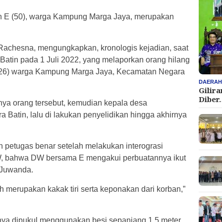
an E (50), warga Kampung Marga Jaya, merupakan
achesna, mengungkapkan, kronologis kejadian, saat
Batin pada 1 Juli 2022, yang melaporkan orang hilang
 (26) warga Kampung Marga Jaya, Kecamatan Negara
DAERA
Gilir
Diber
nya orang tersebut, kemudian kepala desa
 Batin, lalu di lakukan penyelidikan hingga akhirnya
n petugas benar setelah melakukan interograsi
, bahwa DW bersama E mengakui perbuatannya ikut
 Juwanda.
 merupakan kakak tiri serta keponakan dari korban,”
nya dipukul menggunakan besi sepanjang 1,5 meter