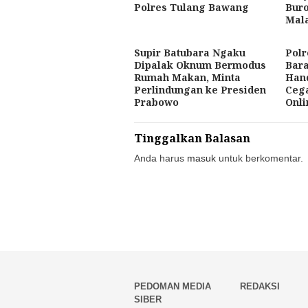
Polres Tulang Bawang
Bur
Mal
Supir Batubara Ngaku
Pol
Dipalak Oknum Bermodus
Bara
Rumah Makan, Minta
Hand
Perlindungan ke Presiden
Cega
Prabowo
Onli
Tinggalkan Balasan
Anda harus
masuk
untuk berkomentar.
PEDOMAN MEDIA
REDAKSI
SIBER