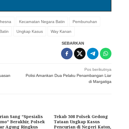
chesna
Kecamatan Negara Batin
Pembunuhan
Batin
Ungkap Kasus
Way Kanan
SEBARKAN
Pos berikutnya
uasan
Polisi Amankan Dua Pelaku Penambangan Liar
di Margatiga
rian Sang “Spesialis
Tekab 308 Polsek Gedong
mo” Berakhir, Polsek
Tataan Ungkap Kasus
jar Agung Ringkus
Pencurian di Negeri Katon,