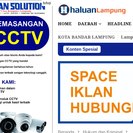
Loncat
tutup
ke
konten
HOME
DAERAH
HEADLINE
KOTA BANDAR LAMPUNG
Lamp
Konten Spesial
Perbakin L
Beranda
Hukum dan Kriminal