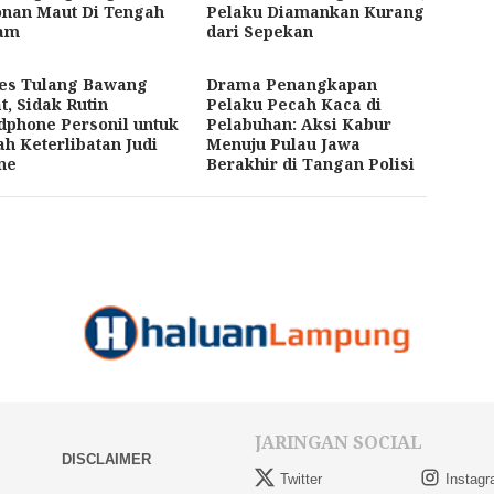
onan Maut Di Tengah
Pelaku Diamankan Kurang
am
dari Sepekan
res Tulang Bawang
Drama Penangkapan
t, Sidak Rutin
Pelaku Pecah Kaca di
phone Personil untuk
Pelabuhan: Aksi Kabur
h Keterlibatan Judi
Menuju Pulau Jawa
ne
Berakhir di Tangan Polisi
JARINGAN SOCIAL
DISCLAIMER
Twitter
Instag