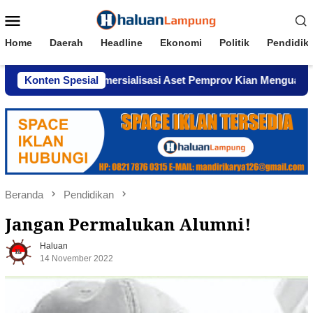
Loncat
Menu
ke
Mobile
konten
Home
Daerah
Headline
Ekonomi
Politik
Pendidik
ugaan Komersialisasi Aset Pemprov Kian Menguat
Konten Spesial
AWPI
Beranda
Pendidikan
Jangan Permalukan Alumni!
Haluan
14 November 2022