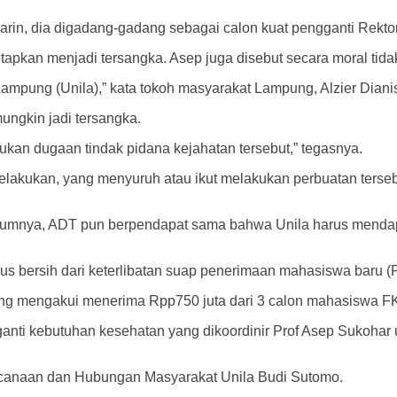
n, dia digadang-gadang sebagai calon kuat pengganti Rektor 
apkan menjadi tersangka. Asep juga disebut secara moral tidak 
s Lampung (Unila),” kata tokoh masyarakat Lampung, Alzier Dian
ngkin jadi tersangka.
akukan dugaan tindak pidana kejahatan tersebut,” tegasnya.
elakukan, yang menyuruh atau ikut melakukan perbuatan terseb
elumnya, ADT pun berpendapat sama bahwa Unila harus menda
s bersih dari keterlibatan suap penerimaan mahasiswa baru (
ang mengakui menerima Rpp750 juta dari 3 calon mahasiswa FK
ngganti kebutuhan kesehatan yang dikoordinir Prof Asep Sukoh
encanaan dan Hubungan Masyarakat Unila Budi Sutomo.