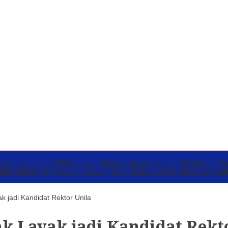
v Kian Menguat
AWPI Serukan Perdamaian dan Kecam Provokasi di T
 Tubaba Diduga Gelapkan Angsuran Serta Sertifikat Nasabah
Lamb
k jadi Kandidat Rektor Unila
k Layak jadi Kandidat Rekt