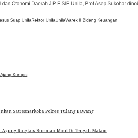
al dan Otonomi Daerah JIP FISIP Unila, Prof Asep Sukohar dino
asus Suap Unila
Rektor Unila
Unila
Warek II Bidang Keuangan
 Ajang Korupsi
mankan Satresnarkoba Polres Tulang Bawang
jar Agung Ringkus Buronan Maut Di Tengah Malam