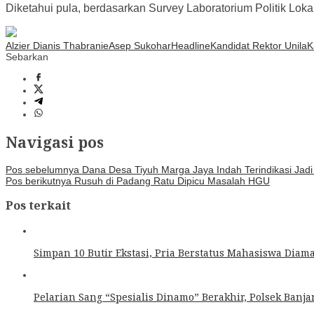
Diketahui pula, berdasarkan Survey Laboratorium Politik Lok
Alzier Dianis Thabranie
Asep Sukohar
Headline
Kandidat Rektor Unila
K
Sebarkan
Navigasi pos
Pos sebelumnya
Dana Desa Tiyuh Marga Jaya Indah Terindikasi Jadi
Pos berikutnya
Rusuh di Padang Ratu Dipicu Masalah HGU
Pos terkait
Simpan 10 Butir Ekstasi, Pria Berstatus Mahasiswa Dia
Pelarian Sang “Spesialis Dinamo” Berakhir, Polsek Ban