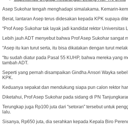
Asep Sukohar tengah menghadapi simalakama. Kemarin-kemari
Berat, lantaran Asep terus didesakan kepada KPK supaya ditet
“Prof Asep Sukohar tak layak jadi kandidat rektor Universita
Lebih jauh ADT menyebut bahwa Prof Asep Sukohar sangat mu
“Asep itu kan turut serta, itu bisa dikatakan dengan turut mel
“Itu sudah diatur pada Pasal 55 KUHP, bahwa mereka yang m
tambah ADT.
Seperti yang pernah disampaikan Gindha Ansori Wayka seb
KPK.
Keduanya sepakat dan mendukung siapa pun calon rektor haru
Diketahui, Prof Asep Sukohar pada sidang di PN Tanjungkar
Terungkap juga Rp100 juta dari “setoran” tersebut untuk pe
lalu.
Sisanya, Rp650 juta, dia serahkan kepada Kepala Biro Per