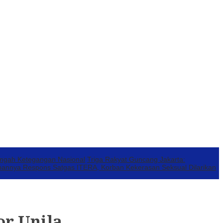
engah Ketegangan Nasional
Triga Rakyat Guncang Jakarta:
annya Respons Satgas ITERA, Korban Kekerasan Seksual Dilarikan
or Unila