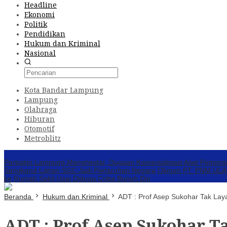
Headline
Ekonomi
Politik
Pendidikan
Hukum dan Kriminal
Nasional
Kota Bandar Lampung
Lampung
Olahraga
Hiburan
Otomotif
Metroblitz
Konten Spesial
Perbakin Lampung Menghindar, Dugaan Komersialisasi Aset Pempro
Sengkarut Lahan SGC Jadi Pertaruhan Negara
Oknum PT. PNM ULAMM
ke Rumah Sakit Usai Diduga Coba Bunuh Diri
Beranda
Hukum dan Kriminal
ADT : Prof Asep Sukohar Tak Laya
ADT : Prof Asep Sukohar Ta