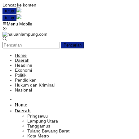
Loncat ke konten
tutup
tutup
Menu Mobile
Pencarian
Home
Daerah
Headline
Ekonomi
Politik
Pendidikan
Hukum dan Kriminal
Nasional
Home
Daerah
Pringsewu
Lampung Utara
Tanggamus
Tulang Bawang Barat
Kota Metro