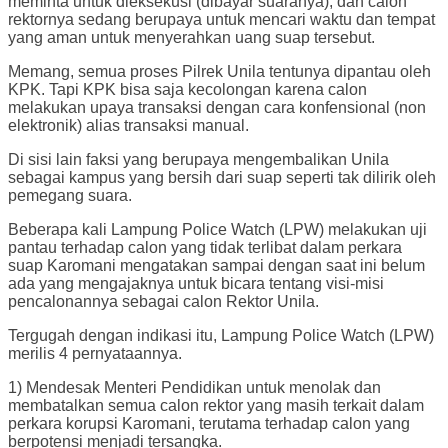
meminta untuk dieksekusi (dibayar suaranya), dan calon
rektornya sedang berupaya untuk mencari waktu dan tempat
yang aman untuk menyerahkan uang suap tersebut.
Memang, semua proses Pilrek Unila tentunya dipantau oleh
KPK. Tapi KPK bisa saja kecolongan karena calon
melakukan upaya transaksi dengan cara konfensional (non
elektronik) alias transaksi manual.
Di sisi lain faksi yang berupaya mengembalikan Unila
sebagai kampus yang bersih dari suap seperti tak dilirik oleh
pemegang suara.
Beberapa kali Lampung Police Watch (LPW) melakukan uji
pantau terhadap calon yang tidak terlibat dalam perkara
suap Karomani mengatakan sampai dengan saat ini belum
ada yang mengajaknya untuk bicara tentang visi-misi
pencalonannya sebagai calon Rektor Unila.
Tergugah dengan indikasi itu, Lampung Police Watch (LPW)
merilis 4 pernyataannya.
1) Mendesak Menteri Pendidikan untuk menolak dan
membatalkan semua calon rektor yang masih terkait dalam
perkara korupsi Karomani, terutama terhadap calon yang
berpotensi menjadi tersangka.