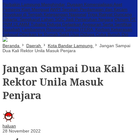
Perbakin Lampung Menghindar, Dugaan Komersialisasi Aset
Pemprov Kian Menguat
AWPI Serukan Perdamaian dan Kecam
Provokasi di Tengah Ketegangan Nasional
Triga Rakyat Guncang
Jakarta: Sengkarut Lahan SGC Jadi Pertaruhan Negara
Oknum PT.
PNM ULAMM Tubaba Diduga Gelapkan Angsuran Serta Sertifikat
Nasabah
Lambannya Respons Satgas ITERA, Korban Kekerasan
Seksual Dilarikan ke Rumah Sakit Usai Diduga Coba Bunuh Diri
Beranda
Daerah
Kota Bandar Lampung
Jangan Sampai
Dua Kali Rektor Unila Masuk Penjara
Jangan Sampai Dua Kali
Rektor Unila Masuk
Penjara
haluan
28 November 2022