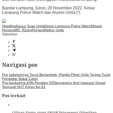
Bandar Lampung, Senin, 28 November 2022, Ketua
Lampung Police Watch dan Alumni Unila.(*)
Headline
Kasus Suap Unila
Ketua Lampung Police Watch
Masuk
Penjara
MD. Rizani
Penjara
Rektor Unila
Sebarkan
Navigasi pos
Pos sebelumnya
Terus Bertambah, Panitia Pilrek Unila Terima Tujuh
Pendaftar Bakal Calon
Pos berikutnya
ASN Pendam IV/Diponegoro Ikuti Upacara Virtual
Terpusat HUT Korpri Ke-51
Pos terkait
Giliran Siswa-siswi SMAN Pringsewu Diberikan