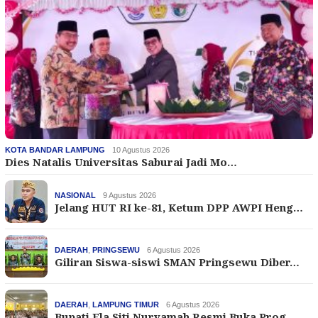
KOTA BANDAR LAMPUNG
10 Agustus 2026
Dies Natalis Universitas Saburai Jadi Mo…
NASIONAL
9 Agustus 2026
Jelang HUT RI ke-81, Ketum DPP AWPI Heng…
DAERAH
,
PRINGSEWU
6 Agustus 2026
Giliran Siswa-siswi SMAN Pringsewu Diber…
DAERAH
,
LAMPUNG TIMUR
6 Agustus 2026
Bupati Ela Siti Nuryamah Resmi Buka Prog…