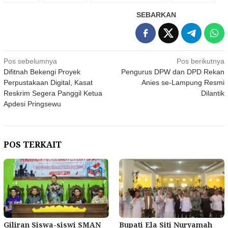
SEBARKAN
Navigasi
Pos sebelumnya
Pos berikutnya
Difitnah Bekengi Proyek
Pengurus DPW dan DPD Rekan
pos
Perpustakaan Digital, Kasat
Anies se-Lampung Resmi
Reskrim Segera Panggil Ketua
Dilantik
Apdesi Pringsewu
POS TERKAIT
Giliran Siswa-siswi SMAN
Bupati Ela Siti Nuryamah