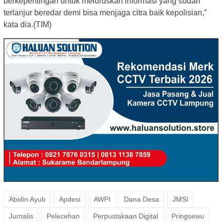
berkepentingan untuk meluruskan informasi yang sudah
terlanjur beredar demi bisa menjaga citra baik kepolisian,”
kata dia.(TIM)
Abidin Ayub
Apdesi
AWPI
Dana Desa
JMSI
Jurnalis
Pelecehan
Perpustakaan Digital
Pringsewu