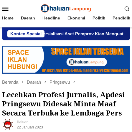
Loncat
Menu
ke
Mobile
konten
Home
Daerah
Headline
Ekonomi
Politik
Pendidik
gaan Komersialisasi Aset Pemprov Kian Menguat
Konten Spesial
AWPI 
Beranda
Daerah
Pringsewu
Lecehkan Profesi Jurnalis, Apdesi
Pringsewu Didesak Minta Maaf
Secara Terbuka ke Lembaga Pers
Haluan
22 Januari 2023