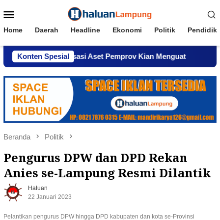
Loncat
Menu
ke
Mobile
konten
Home
Daerah
Headline
Ekonomi
Politik
Pendidik
n Komersialisasi Aset Pemprov Kian Menguat
Konten Spesial
AWPI Ser
Beranda
Politik
Pengurus DPW dan DPD Rekan
Anies se-Lampung Resmi Dilantik
Haluan
22 Januari 2023
Pelantikan pengurus DPW hingga DPD kabupaten dan kota se-Provinsi