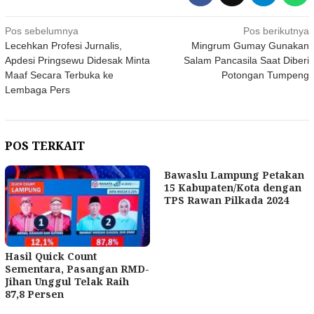
Navigasi
Pos sebelumnya
Pos berikutnya
Lecehkan Profesi Jurnalis,
Mingrum Gumay Gunakan
pos
Apdesi Pringsewu Didesak Minta
Salam Pancasila Saat Diberi
Maaf Secara Terbuka ke
Potongan Tumpeng
Lembaga Pers
POS TERKAIT
Bawaslu Lampung Petakan
15 Kabupaten/Kota dengan
TPS Rawan Pilkada 2024
Hasil Quick Count
Sementara, Pasangan RMD-
Jihan Unggul Telak Raih
87,8 Persen