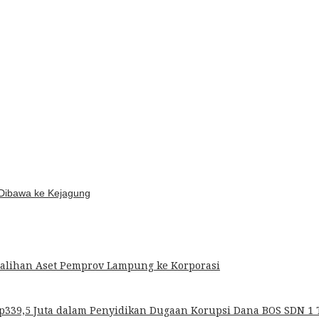
 Dibawa ke Kejagung
ralihan Aset Pemprov Lampung ke Korporasi
p339,5 Juta dalam Penyidikan Dugaan Korupsi Dana BOS SDN 1 