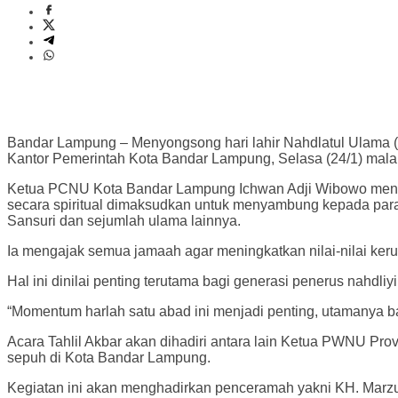
Bandar Lampung – Menyongsong hari lahir Nahdlatul Ulama (N
Kantor Pemerintah Kota Bandar Lampung, Selasa (24/1) mal
Ketua PCNU Kota Bandar Lampung Ichwan Adji Wibowo mengat
secara spiritual dimaksudkan untuk menyambung kepada para 
Sansuri dan sejumlah ulama lainnya.
Ia mengajak semua jamaah agar meningkatkan nilai-nilai k
Hal ini dinilai penting terutama bagi generasi penerus nahdl
“Momentum harlah satu abad ini menjadi penting, utamanya ba
Acara Tahlil Akbar akan dihadiri antara lain Ketua PWNU Pr
sepuh di Kota Bandar Lampung.
Kegiatan ini akan menghadirkan penceramah yakni KH. Marzu