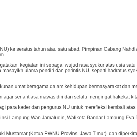
U) ke seratus tahun atau satu abad, Pimpinan Cabang Nahdlat
am.
akan, kegiatan ini sebagai wujud rasa syukur atas usia sat
masayikh ulama pendiri dan perintis NU, seperti hadratus sye
erukunan umat beragama dalam kehidupan bermasyarakat dan m
iyin agar senantiasa mawas diri dan selalu mengingat hakekat ki
gi para kader dan pengurus NU untuk merefleksi kembali atas p
ovinsi Lampung Wan Jamaludin, Walikota Bandar Lampung Eva D
ki Mustamar (Ketua PWNU Provinsi Jawa Timur), dan diperkir