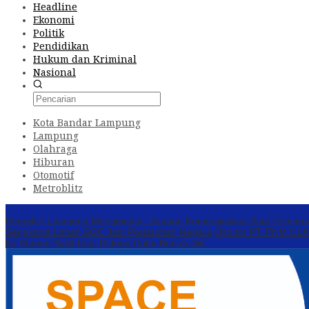
Headline
Ekonomi
Politik
Pendidikan
Hukum dan Kriminal
Nasional
Kota Bandar Lampung
Lampung
Olahraga
Hiburan
Otomotif
Metroblitz
Konten Spesial
Perbakin Lampung Menghindar, Dugaan Komersialisasi Aset Pempro
Sengkarut Lahan SGC Jadi Pertaruhan Negara
Oknum PT. PNM ULAMM
ke Rumah Sakit Usai Diduga Coba Bunuh Diri