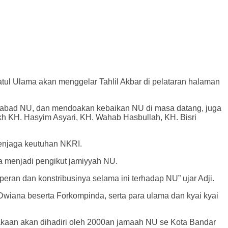
ul Ulama akan menggelar Tahlil Akbar di pelataran halaman
u abad NU, dan mendoakan kebaikan NU di masa datang, juga
kh KH. Hasyim Asyari, KH. Wahab Hasbullah, KH. Bisri
enjaga keutuhan NKRI.
ta menjadi pengikut jamiyyah NU.
eran dan konstribusinya selama ini terhadap NU” ujar Adji.
wiana beserta Forkompinda, serta para ulama dan kyai kyai
akaan akan dihadiri oleh 2000an jamaah NU se Kota Bandar