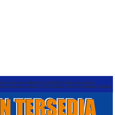
engah Ketegangan Nasional
Triga Rakyat Guncang Jakarta:
annya Respons Satgas ITERA, Korban Kekerasan Seksual Dilarikan