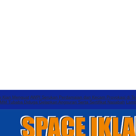
v Kian Menguat
AWPI Serukan Perdamaian dan Kecam Provokasi di T
 Tubaba Diduga Gelapkan Angsuran Serta Sertifikat Nasabah
Lamb