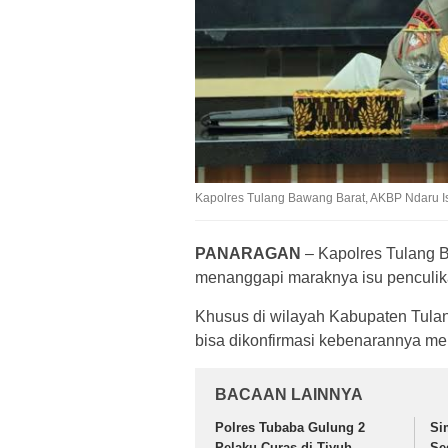
Kapolres Tulang Bawang Barat, AKBP Ndaru I
PANARAGAN
– Kapolres Tulang B
menanggapi maraknya isu penculik
Khusus di wilayah Kabupaten Tulang
bisa dikonfirmasi kebenarannya me
BACAAN LAINNYA
Polres Tubaba Gulung 2
Si
Pelaku Curas di Tiyuh
Se