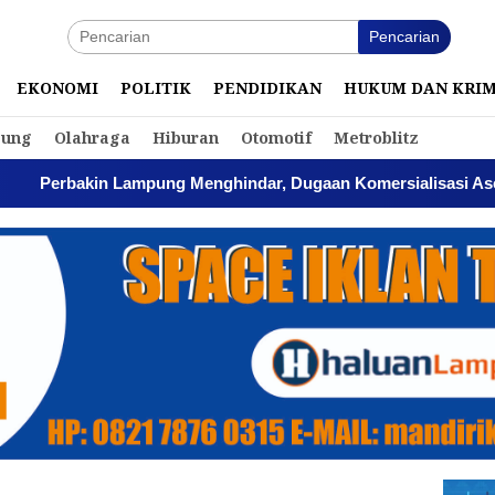
Pencarian
EKONOMI
POLITIK
PENDIDIKAN
HUKUM DAN KRI
ung
Olahraga
Hiburan
Otomotif
Metroblitz
mpung Menghindar, Dugaan Komersialisasi Aset Pemprov Kian 