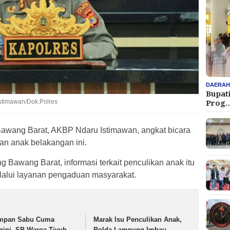
DAERA
Bupat
Prog
stimawan/Dok.Polres
awang Barat, AKBP Ndaru Istimawan, angkat bicara
an anak belakangan ini.
 Bawang Barat, informasi terkait penculikan anak itu
lalui layanan pengaduan masyarakat.
mpan Sabu Cuma
Marak Isu Penculikan Anak,
gini, SB Warga Tiyuh
Polda Lampung Imbau