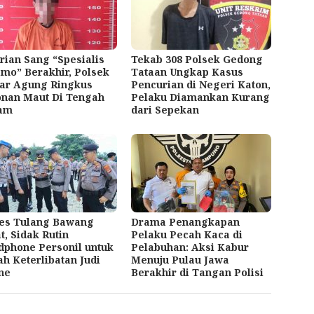
rian Sang “Spesialis
Tekab 308 Polsek Gedong
mo” Berakhir, Polsek
Tataan Ungkap Kasus
jar Agung Ringkus
Pencurian di Negeri Katon,
onan Maut Di Tengah
Pelaku Diamankan Kurang
am
dari Sepekan
res Tulang Bawang
Drama Penangkapan
t, Sidak Rutin
Pelaku Pecah Kaca di
phone Personil untuk
Pelabuhan: Aksi Kabur
h Keterlibatan Judi
Menuju Pulau Jawa
ne
Berakhir di Tangan Polisi