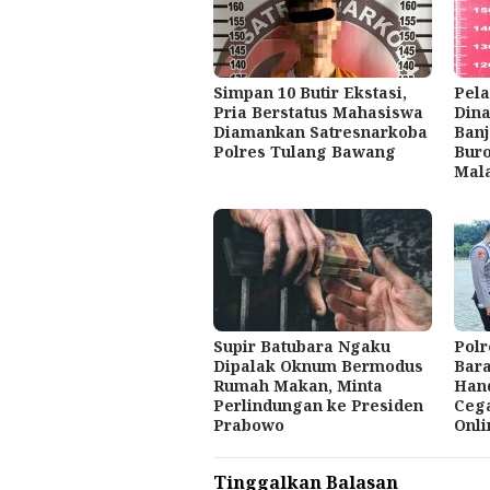
Simpan 10 Butir Ekstasi,
Pela
Pria Berstatus Mahasiswa
Dina
Diamankan Satresnarkoba
Ban
Polres Tulang Bawang
Bur
Mal
Supir Batubara Ngaku
Pol
Dipalak Oknum Bermodus
Bara
Rumah Makan, Minta
Hand
Perlindungan ke Presiden
Cega
Prabowo
Onli
Tinggalkan Balasan