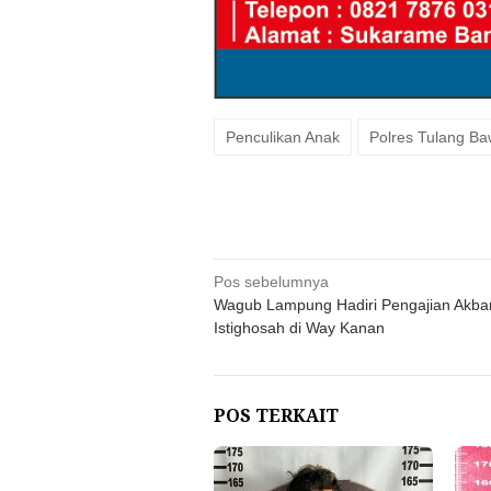
Penculikan Anak
Polres Tulang Ba
Navigasi
Pos sebelumnya
Wagub Lampung Hadiri Pengajian Akba
pos
Istighosah di Way Kanan
POS TERKAIT