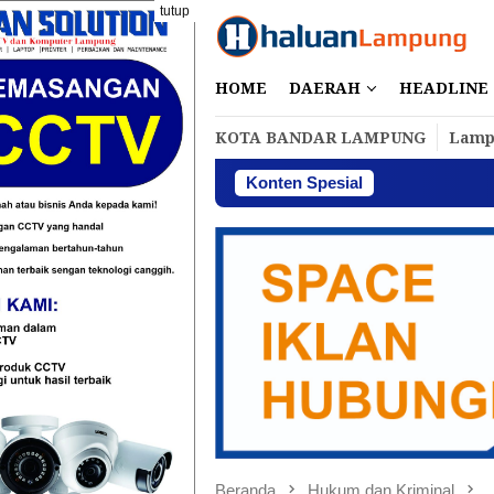
Loncat
tutup
ke
konten
HOME
DAERAH
HEADLINE
KOTA BANDAR LAMPUNG
Lamp
Konten Spesial
Perbakin La
Beranda
Hukum dan Kriminal