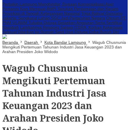
Perbakin Lampung Menghindar, Dugaan Komersialisasi Aset
Pemprov Kian Menguat
AWPI Serukan Perdamaian dan Kecam
Provokasi di Tengah Ketegangan Nasional
Triga Rakyat Guncang
Jakarta: Sengkarut Lahan SGC Jadi Pertaruhan Negara
Oknum PT.
PNM ULAMM Tubaba Diduga Gelapkan Angsuran Serta Sertifikat
Nasabah
Lambannya Respons Satgas ITERA, Korban Kekerasan
Seksual Dilarikan ke Rumah Sakit Usai Diduga Coba Bunuh Diri
Beranda
Daerah
Kota Bandar Lampung
Wagub Chusnunia
Mengikuti Pertemuan Tahunan Industri Jasa Keuangan 2023 dan
Arahan Presiden Joko Widodo
Wagub Chusnunia
Mengikuti Pertemuan
Tahunan Industri Jasa
Keuangan 2023 dan
Arahan Presiden Joko