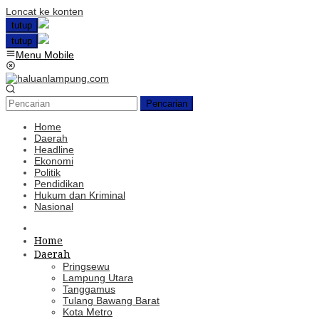
Loncat ke konten
tutup
tutup
Menu Mobile
Pencarian
Home
Daerah
Headline
Ekonomi
Politik
Pendidikan
Hukum dan Kriminal
Nasional
Home
Daerah
Pringsewu
Lampung Utara
Tanggamus
Tulang Bawang Barat
Kota Metro