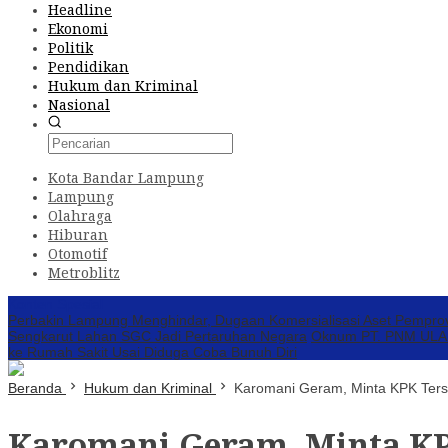
Headline
Ekonomi
Politik
Pendidikan
Hukum dan Kriminal
Nasional
Kota Bandar Lampung
Lampung
Olahraga
Hiburan
Otomotif
Metroblitz
Konten Spesial
Perbakin Lampung Menghindar, Dugaan Komersialisasi Aset Pempro
Sengkarut Lahan SGC Jadi Pertaruhan Negara
Oknum PT. PNM ULAMM
ke Rumah Sakit Usai Diduga Coba Bunuh Diri
Beranda
Hukum dan Kriminal
Karomani Geram, Minta KPK Ter
Karomani Geram, Minta K