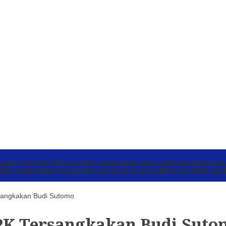
v Kian Menguat
AWPI Serukan Perdamaian dan Kecam Provokasi di T
 Tubaba Diduga Gelapkan Angsuran Serta Sertifikat Nasabah
Lamb
sangkakan Budi Sutomo
PK Tersangkakan Budi Suto