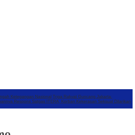
engah Ketegangan Nasional
Triga Rakyat Guncang Jakarta:
annya Respons Satgas ITERA, Korban Kekerasan Seksual Dilarikan
mo