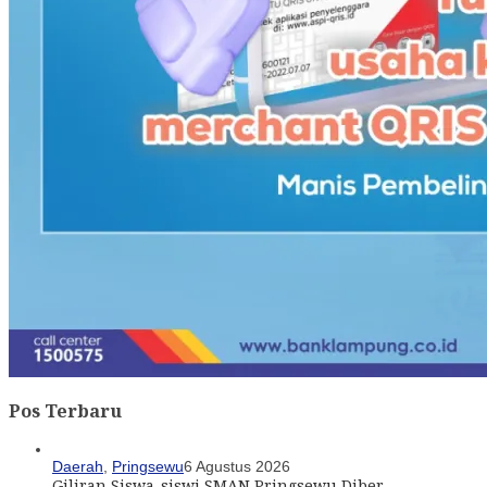
Pos Terbaru
Daerah
,
Pringsewu
6 Agustus 2026
Giliran Siswa-siswi SMAN Pringsewu Diber…