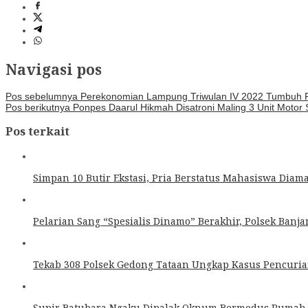
Navigasi pos
Pos sebelumnya
Perekonomian Lampung Triwulan IV 2022 Tumbuh Po
Pos berikutnya
Ponpes Daarul Hikmah Disatroni Maling 3 Unit Motor S
Pos terkait
Simpan 10 Butir Ekstasi, Pria Berstatus Mahasiswa Dia
Pelarian Sang “Spesialis Dinamo” Berakhir, Polsek Ban
Tekab 308 Polsek Gedong Tataan Ungkap Kasus Pencuria
Supir Batubara Ngaku Dipalak Oknum Bermodus Rumah 