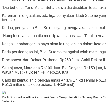
“Dia bohong, Yang Mulia. Seharusnya dia dijadikan tersangka
Karomani mengatakan, ada tiga pernyataan Budi Sutomo yang 
berinfak.
Kedua, pernyataan Budi Sutomo yang mengatakan tak pernah 
“Hampir setiap tahun dia menitipkan mahasiswa. Tidak pernah
Ketiga, kebohongan lainnya akan ia ungkapkan dalam keteran
Pada persidangan ini, Budi Sutomo mengakui telah memungut u
Rinciannya, dari Dokter Ruskandi Rp250 Juta, Wakil Rektor I
Selanjutnya, Mardiana Rp100 Juta, Evi Daryanti Rp150 juta
Wayan Mustika Dosen FKIP Rp250 juta.
Uang itu kemudian dibelikan emas Antam 1,4 kg senilai Rp1,3
Rp1,5 miliar untuk operasional LNC.(Rmol)
Budi Sutomo
Headline
Karomani
Kasus Suap Unila
KPK
Sidang Kasus S
Sebarkan