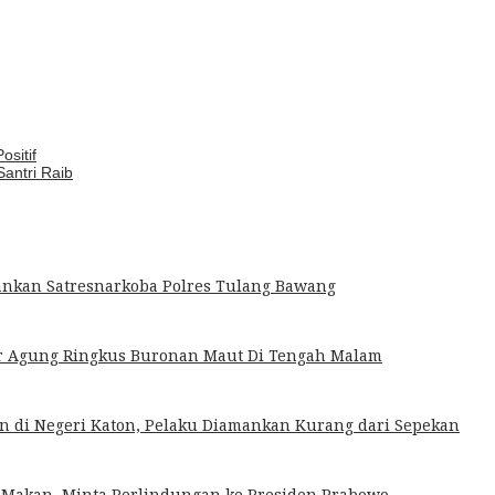
sitif
antri Raib
mankan Satresnarkoba Polres Tulang Bawang
jar Agung Ringkus Buronan Maut Di Tengah Malam
n di Negeri Katon, Pelaku Diamankan Kurang dari Sepekan
Makan, Minta Perlindungan ke Presiden Prabowo