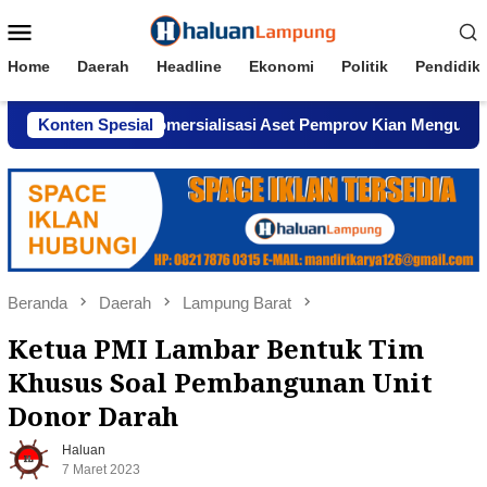
Loncat
Menu
ke
Mobile
konten
Home
Daerah
Headline
Ekonomi
Politik
Pendidik
 Dugaan Komersialisasi Aset Pemprov Kian Menguat
Konten Spesial
AW
Beranda
Daerah
Lampung Barat
Ketua PMI Lambar Bentuk Tim
Khusus Soal Pembangunan Unit
Donor Darah
Haluan
7 Maret 2023