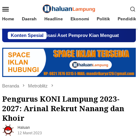
Loncat
Menu
ke
Mobile
konten
Home
Daerah
Headline
Ekonomi
Politik
Pendidik
Komersialisasi Aset Pemprov Kian Menguat
Konten Spesial
AWPI Seruk
Beranda
Metroblitz
Pengurus KONI Lampung 2023-
2027: Arinal Rekrut Nanang dan
Khoir
Haluan
12 Maret 2023