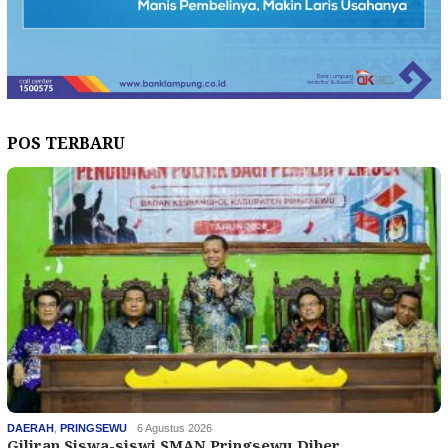
POS TERBARU
DAERAH
,
PRINGSEWU
6 Agustus 2026
Giliran Siswa-siswi SMAN Pringsewu Diber…