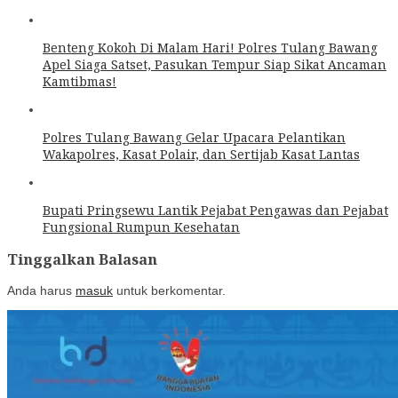
Benteng Kokoh Di Malam Hari! Polres Tulang Bawang
Apel Siaga Satset, Pasukan Tempur Siap Sikat Ancaman
Kamtibmas!
Polres Tulang Bawang Gelar Upacara Pelantikan
Wakapolres, Kasat Polair, dan Sertijab Kasat Lantas
Bupati Pringsewu Lantik Pejabat Pengawas dan Pejabat
Fungsional Rumpun Kesehatan
Tinggalkan Balasan
Anda harus
masuk
untuk berkomentar.