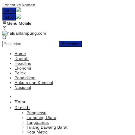
Loncat ke konten
tutup
tutup
Menu Mobile
Pencarian
Home
Daerah
Headline
Ekonomi
Politik
Pendidikan
Hukum dan Kriminal
Nasional
Home
Daerah
Pringsewu
Lampung Utara
Tanggamus
Tulang Bawang Barat
Kota Metro