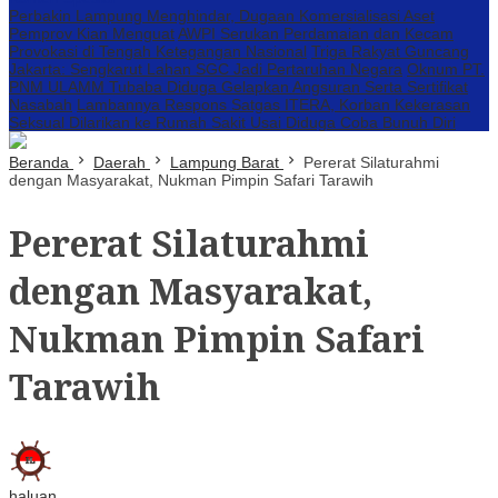
Perbakin Lampung Menghindar, Dugaan Komersialisasi Aset
Pemprov Kian Menguat
AWPI Serukan Perdamaian dan Kecam
Provokasi di Tengah Ketegangan Nasional
Triga Rakyat Guncang
Jakarta: Sengkarut Lahan SGC Jadi Pertaruhan Negara
Oknum PT.
PNM ULAMM Tubaba Diduga Gelapkan Angsuran Serta Sertifikat
Nasabah
Lambannya Respons Satgas ITERA, Korban Kekerasan
Seksual Dilarikan ke Rumah Sakit Usai Diduga Coba Bunuh Diri
Beranda
Daerah
Lampung Barat
Pererat Silaturahmi
dengan Masyarakat, Nukman Pimpin Safari Tarawih
Pererat Silaturahmi
dengan Masyarakat,
Nukman Pimpin Safari
Tarawih
haluan