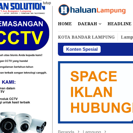
Loncat
tutup
ke
konten
HOME
DAERAH
HEADLINE
KOTA BANDAR LAMPUNG
Lamp
Konten Spesial
Perbakin L
Beranda
Lampung