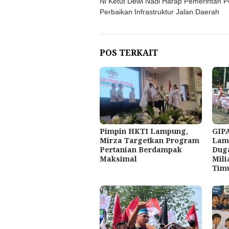
Ni Ketut Dewi Nadi Harap Pemerintah P
pos
Perbaikan Infrastruktur Jalan Daerah
POS TERKAIT
Pimpin HKTI Lampung,
GIPA
Mirza Targetkan Program
Lam
Pertanian Berdampak
Dug
Maksimal
Mil
Tim