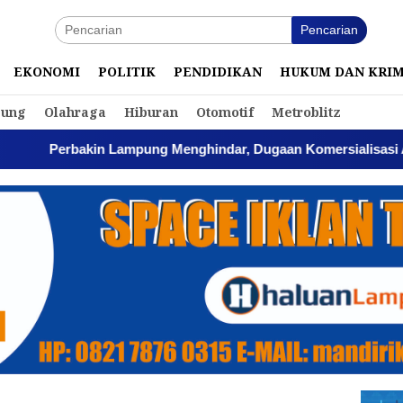
Pencarian
EKONOMI
POLITIK
PENDIDIKAN
HUKUM DAN KRI
ung
Olahraga
Hiburan
Otomotif
Metroblitz
ampung Menghindar, Dugaan Komersialisasi Aset Pemprov Kia