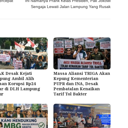
ercepat
Ini Namanya Prank Kelas Presiden, Pak Jokowi
Sengaja Lewati Jalan Lampung Yang Rusak
K Desak Kejati
Massa Aliansi TRIGA Akan
pung Ambil Alih
Kepung Kementerian
aan Korupsi Rp24
PUPR dan INA, Desak
iar di DLH Lampung
Pembatalan Kenaikan
ur
Tarif Tol Bakter