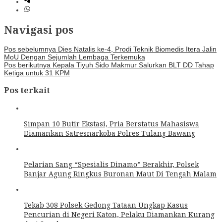
Navigasi pos
Pos sebelumnya
Dies Natalis ke-4, Prodi Teknik Biomedis Itera Jalin
MoU Dengan Sejumlah Lembaga Terkemuka
Pos berikutnya
Kepala Tiyuh Sido Makmur Salurkan BLT DD Tahap
Ketiga untuk 31 KPM
Pos terkait
Simpan 10 Butir Ekstasi, Pria Berstatus Mahasiswa
Diamankan Satresnarkoba Polres Tulang Bawang
Pelarian Sang “Spesialis Dinamo” Berakhir, Polsek
Banjar Agung Ringkus Buronan Maut Di Tengah Malam
Tekab 308 Polsek Gedong Tataan Ungkap Kasus
Pencurian di Negeri Katon, Pelaku Diamankan Kurang