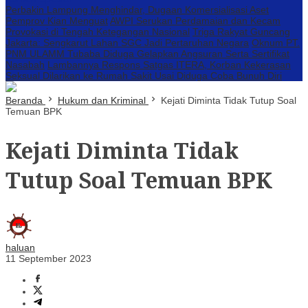
Perbakin Lampung Menghindar, Dugaan Komersialisasi Aset
Pemprov Kian Menguat
AWPI Serukan Perdamaian dan Kecam
Provokasi di Tengah Ketegangan Nasional
Triga Rakyat Guncang
Jakarta: Sengkarut Lahan SGC Jadi Pertaruhan Negara
Oknum PT.
PNM ULAMM Tubaba Diduga Gelapkan Angsuran Serta Sertifikat
Nasabah
Lambannya Respons Satgas ITERA, Korban Kekerasan
Seksual Dilarikan ke Rumah Sakit Usai Diduga Coba Bunuh Diri
Beranda
Hukum dan Kriminal
Kejati Diminta Tidak Tutup Soal
Temuan BPK
Kejati Diminta Tidak
Tutup Soal Temuan BPK
haluan
11 September 2023