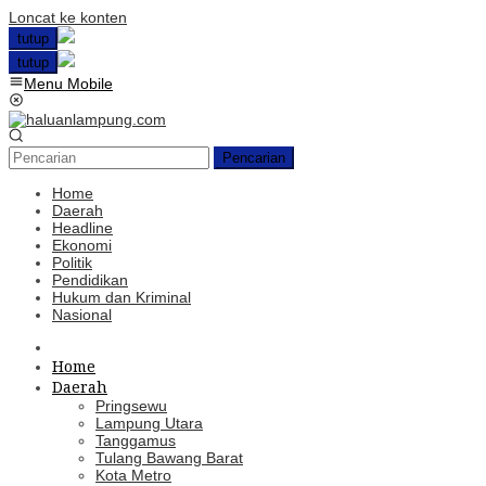
Loncat ke konten
tutup
tutup
Menu Mobile
Pencarian
Home
Daerah
Headline
Ekonomi
Politik
Pendidikan
Hukum dan Kriminal
Nasional
Home
Daerah
Pringsewu
Lampung Utara
Tanggamus
Tulang Bawang Barat
Kota Metro