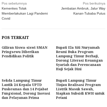
Navigasi
Pos sebelumnya
Pos berikutnya
Kemenkes Tolak
Jembatan Ambruk, Jalur Way
pos
Memberlakukan Lagi Pandemi
Kanan-Tubaba Putus
Covid
POS TERKAIT
Giliran Siswa-siswi SMAN
Bupati Ela Siti Nuryamah
Pringsewu Diberikan
Resmi Buka Program
Pendidikan Politik
Lampung Timur Berhaji,
Dorong Literasi Keuangan
Syariah dan Perencanaan
Haji Sejak Dini
Sekda Lampung Timur
Bupati Lampung Timur
Lantik 24 Kepala UPTD
Tinjau Realisasi Program
Puskesmas dan 14 Pejabat
Listrik Masuk Sawah,
Fungsional, Dorong Inovasi
Siapkan Subsidi KWH untuk
dan Pelayanan Prima
Petani