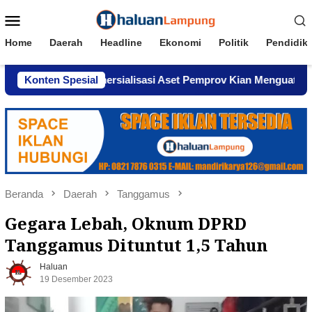
Loncat
Menu
ke
Mobile
konten
Home
Daerah
Headline
Ekonomi
Politik
Pendidik
 Dugaan Komersialisasi Aset Pemprov Kian Menguat
Konten Spesial
AW
Beranda
Daerah
Tanggamus
Gegara Lebah, Oknum DPRD
Tanggamus Dituntut 1,5 Tahun
Haluan
19 Desember 2023